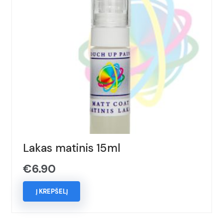
Lakas matinis 15ml
€
6.90
Į KREPŠELĮ