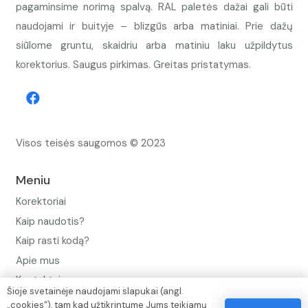
pagaminsime norimą spalvą. RAL paletės dažai gali būti
naudojami ir buityje – blizgūs arba matiniai. Prie dažų
siūlome gruntu, skaidriu arba matiniu laku užpildytus
korektorius. Saugus pirkimas. Greitas pristatymas.
Visos teisės saugomos © 2023
Meniu
Korektoriai
Kaip naudotis?
Kaip rasti kodą?
Apie mus
Kontaktai
Šioje svetainėje naudojami slapukai (angl.
„cookies“), tam kad užtikrintume Jums teikiamų
Privatumo politika