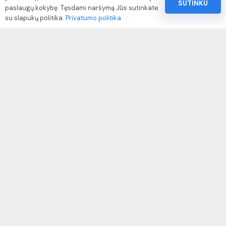
SUTINKU
paslaugų kokybę. Tęsdami naršymą Jūs sutinkate
Pinigų ir prekių grąžinimo politika
su slapukų politika.
Privatumo politika
Paslaugų naudojimo sąlygos ir taisyklės
Rekvizitai
IVP kodas: 310104
Adresas: Alėjos g. 34 Kuršėnai
El.paštas: info@autodazukorektoriai.lt
Mob.telefonas: +370 67500321