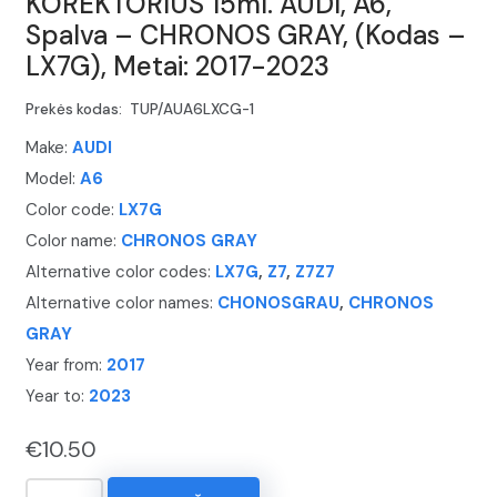
KOREKTORIUS 15ml. AUDI, A6,
Spalva – CHRONOS GRAY, (Kodas –
LX7G), Metai: 2017-2023
Prekės kodas:
TUP/AUA6LXCG-1
Make:
AUDI
Model:
A6
Color code:
LX7G
Color name:
CHRONOS GRAY
Alternative color codes:
LX7G
,
Z7
,
Z7Z7
Alternative color names:
CHONOSGRAU
,
CHRONOS
GRAY
Year from:
2017
Year to:
2023
€
10.50
produkto