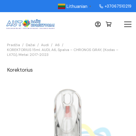
Lithuanian
+37067510219
▼
Pradžia
/
Dažai
/
Audi
/
A6
/
KOREKTORIUS 15ml. AUDI, A6, Spalva – CHRONOS GRAY, (Kodas –
LX7G), Metai: 2017-2023
Korektorius