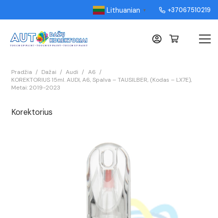
Lithuanian
+37067510219
▼
Pradžia
/
Dažai
/
Audi
/
A6
/
KOREKTORIUS 15ml. AUDI, A6, Spalva – TAUSILBER, (Kodas – LX7E),
Metai: 2019-2023
Korektorius