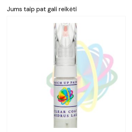
15ml.
Jums taip pat gali reikėti
AUDI,
A6,
Spalva
-
TAUSILBER,
(Kodas
-
LX7E),
Metai:
2019-
2023