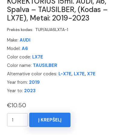
KOREKTORIUS 15ml. AUDI, A6,
Spalva – TAUSILBER, (Kodas –
LX7E), Metai: 2019-2023
Prekės kodas:
TUP/AUA6LXTA-1
Make:
AUDI
Model:
A6
Color code:
LX7E
Color name:
TAUSILBER
Alternative color codes:
L-X7E
,
LX7E
,
X7E
Year from:
2019
Year to:
2023
€
10.50
produkto
Į KREPŠELĮ
kiekis:
KOREKTORIUS