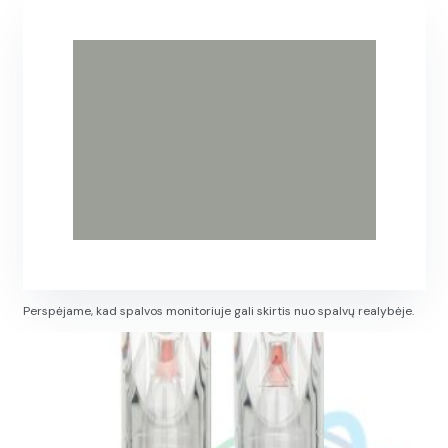
Perspėjame, kad spalvos monitoriuje gali skirtis nuo spalvų realybėje.