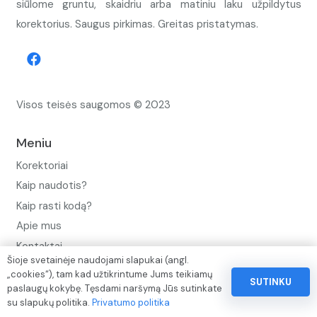
siūlome gruntu, skaidriu arba matiniu laku užpildytus
korektorius. Saugus pirkimas. Greitas pristatymas.
Visos teisės saugomos © 2023
Meniu
Korektoriai
Kaip naudotis?
Kaip rasti kodą?
Apie mus
Kontaktai
Šioje svetainėje naudojami slapukai (angl.
Privatumo politika
„cookies“), tam kad užtikrintume Jums teikiamų
SUTINKU
paslaugų kokybę. Tęsdami naršymą Jūs sutinkate
Pinigų ir prekių grąžinimo politika
su slapukų politika.
Privatumo politika
Paslaugų naudojimo sąlygos ir taisyklės