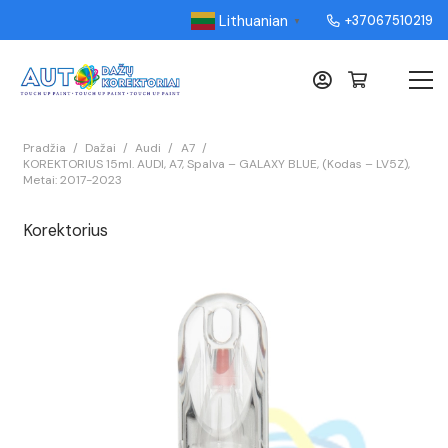
Lithuanian
+37067510219
▼
Pradžia
/
Dažai
/
Audi
/
A7
/
KOREKTORIUS 15ml. AUDI, A7, Spalva – GALAXY BLUE, (Kodas – LV5Z),
Metai: 2017-2023
Korektorius