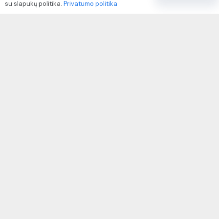
su slapukų politika.
Privatumo politika
Paslaugų naudojimo sąlygos ir taisyklės
Rekvizitai
IVP kodas: 310104
Adresas: Alėjos g. 34 Kuršėnai
El.paštas: info@autodazukorektoriai.lt
Mob.telefonas: +370 67500321