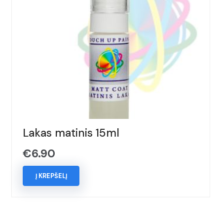
Lakas matinis 15ml
€
6.90
Į KREPŠELĮ