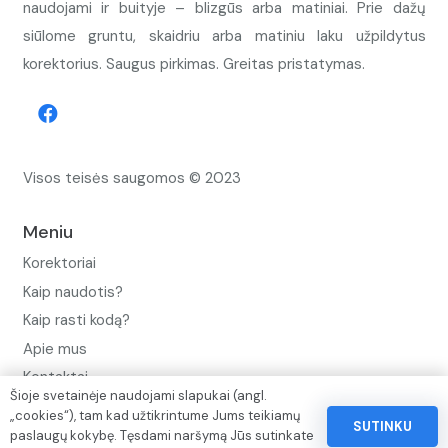
naudojami ir buityje – blizgūs arba matiniai. Prie dažų
siūlome gruntu, skaidriu arba matiniu laku užpildytus
korektorius. Saugus pirkimas. Greitas pristatymas.
Visos teisės saugomos © 2023
Meniu
Korektoriai
Kaip naudotis?
Kaip rasti kodą?
Apie mus
Kontaktai
Šioje svetainėje naudojami slapukai (angl.
Privatumo politika
„cookies“), tam kad užtikrintume Jums teikiamų
SUTINKU
paslaugų kokybę. Tęsdami naršymą Jūs sutinkate
Pinigų ir prekių grąžinimo politika