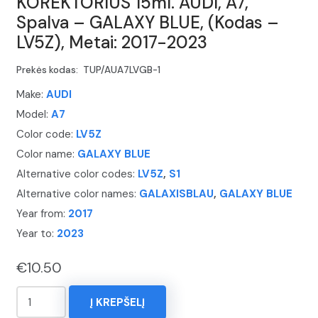
KOREKTORIUS 15ml. AUDI, A7,
Spalva – GALAXY BLUE, (Kodas –
LV5Z), Metai: 2017-2023
Prekės kodas:
TUP/AUA7LVGB-1
Make:
AUDI
Model:
A7
Color code:
LV5Z
Color name:
GALAXY BLUE
Alternative color codes:
LV5Z
,
S1
Alternative color names:
GALAXISBLAU
,
GALAXY BLUE
Year from:
2017
Year to:
2023
€
10.50
produkto
Į KREPŠELĮ
kiekis: