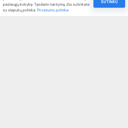
SUTINKU
paslaugų kokybę. Tęsdami naršymą Jūs sutinkate
Pinigų ir prekių grąžinimo politika
su slapukų politika.
Privatumo politika
Paslaugų naudojimo sąlygos ir taisyklės
Rekvizitai
IVP kodas: 310104
Adresas: Alėjos g. 34 Kuršėnai
El.paštas: info@autodazukorektoriai.lt
Mob.telefonas: +370 67500321