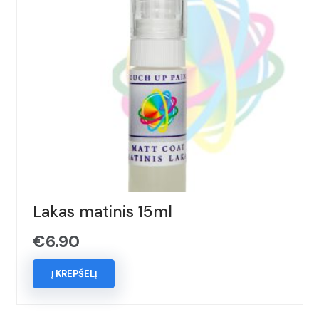
Lakas matinis 15ml
€
6.90
Į KREPŠELĮ