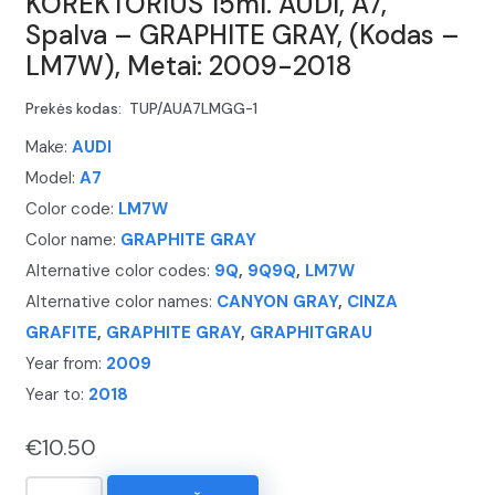
KOREKTORIUS 15ml. AUDI, A7,
Spalva – GRAPHITE GRAY, (Kodas –
LM7W), Metai: 2009-2018
Prekės kodas:
TUP/AUA7LMGG-1
Make:
AUDI
Model:
A7
Color code:
LM7W
Color name:
GRAPHITE GRAY
Alternative color codes:
9Q
,
9Q9Q
,
LM7W
Alternative color names:
CANYON GRAY
,
CINZA
GRAFITE
,
GRAPHITE GRAY
,
GRAPHITGRAU
Year from:
2009
Year to:
2018
€
10.50
produkto