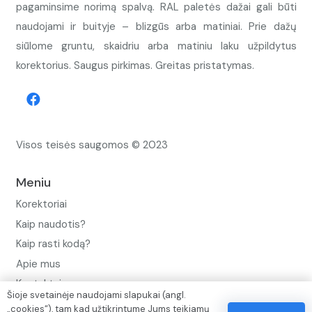
pagaminsime norimą spalvą. RAL paletės dažai gali būti
naudojami ir buityje – blizgūs arba matiniai. Prie dažų
siūlome gruntu, skaidriu arba matiniu laku užpildytus
korektorius. Saugus pirkimas. Greitas pristatymas.
Visos teisės saugomos © 2023
Meniu
Korektoriai
Kaip naudotis?
Kaip rasti kodą?
Apie mus
Kontaktai
Šioje svetainėje naudojami slapukai (angl.
„cookies“), tam kad užtikrintume Jums teikiamų
Privatumo politika