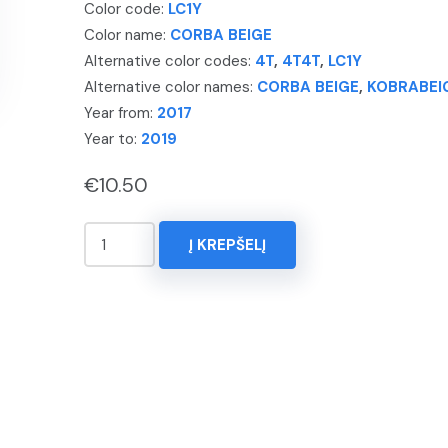
Color code:
LC1Y
Color name:
CORBA BEIGE
Alternative color codes:
4T
,
4T4T
,
LC1Y
Alternative color names:
CORBA BEIGE
,
KOBRABEI
Year from:
2017
Year to:
2019
€
10.50
produkto
Į KREPŠELĮ
kiekis:
KOREKTORIUS
15ml.
AUDI,
A8,
Spalva
-
CORBA