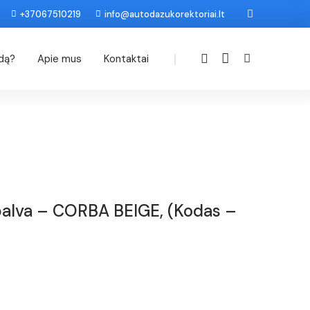
+37067510219
info@autodazukorektoriai.lt
|
odą?
Apie mus
Kontaktai
palva – CORBA BEIGE, (Kodas –