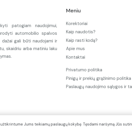
Meniu
Korektoriai
ikyti patogiam naudojimui,
Kaip naudotis?
urodyti automobilio spalvos
Kaip rasti kodą?
ažai gali būti naudojami ir
u, skaidriu arba matiniu laku
Apie mus
tymas.
Kontaktai
Privatumo politika
Pinigų ir prekių grąžinimo politika
Paslaugų naudojimo sąlygos ir ta
d užtikrintume Jums teikiamų paslaugų kokybę. Tęsdami naršymą Jūs sutin