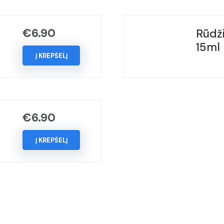
BEIGE,
(Kodas
€
6.90
Rūdži
-
15ml
LC1Y),
Į KREPŠELĮ
Metai:
2017-
2019
€
6.90
Į KREPŠELĮ