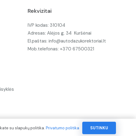
Rekvizitai
IVP kodas: 310104
Adresas: Alėjos g. 34 Kuršėnai
El.paštas: info@autodazukorektoriai.lt
Mob.telefonas: +370 67500321
isyklės
kate su slapukų politika.
Privatumo politika
SUTINKU