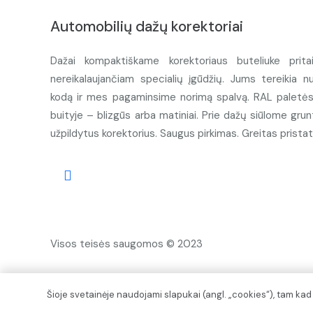
Automobilių dažų korektoriai
Dažai kompaktiškame korektoriaus buteliuke prita
nereikalaujančiam specialių įgūdžių. Jums tereikia n
kodą ir mes pagaminsime norimą spalvą. RAL paletės d
buityje – blizgūs arba matiniai. Prie dažų siūlome grunt
užpildytus korektorius. Saugus pirkimas. Greitas prista
Visos teisės saugomos © 2023
Šioje svetainėje naudojami slapukai (angl. „cookies“), tam ka