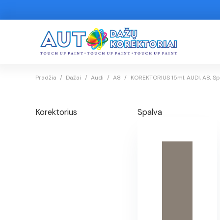
Pradžia
/
Dažai
/
Audi
/
A8
/
KOREKTORIUS 15ml. AUDI, A8, Sp
Korektorius
Spalva