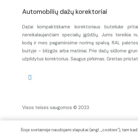
Automobilių dažų korektoriai
Dažai kompaktiškame korektoriaus buteliuke prita
nereikalaujančiam specialių įgūdžių. Jums tereikia n
kodą ir mes pagaminsime norimą spalvą. RAL paletės d
buityje – blizgūs arba matiniai. Prie dažų siūlome grunt
užpildytus korektorius. Saugus pirkimas. Greitas prista
Visos teisės saugomos © 2023
Šioje svetainėje naudojami slapukai (angl. „cookies“), tam ka