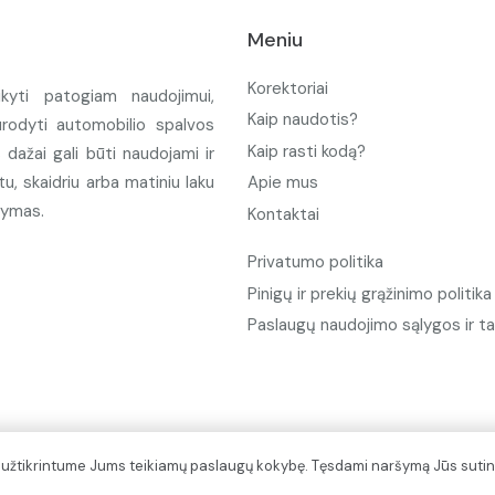
Meniu
Korektoriai
ikyti patogiam naudojimui,
Kaip naudotis?
urodyti automobilio spalvos
Kaip rasti kodą?
ažai gali būti naudojami ir
u, skaidriu arba matiniu laku
Apie mus
tymas.
Kontaktai
Privatumo politika
Pinigų ir prekių grąžinimo politika
Paslaugų naudojimo sąlygos ir ta
d užtikrintume Jums teikiamų paslaugų kokybę. Tęsdami naršymą Jūs sutin