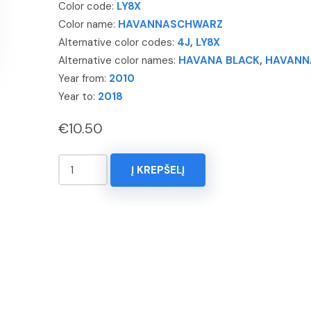
Color code:
LY8X
Color name:
HAVANNASCHWARZ
Alternative color codes:
4J
,
LY8X
Alternative color names:
HAVANA BLACK
,
HAVANN
Year from:
2010
Year to:
2018
€
10.50
produkto
Į KREPŠELĮ
kiekis:
KOREKTORIUS
15ml.
AUDI,
A8,
Spalva
-
HAVANNASCHWARZ,