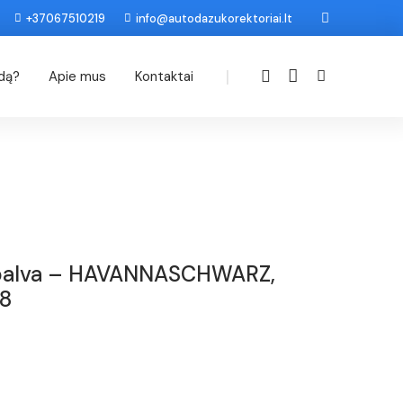
+37067510219
info@autodazukorektoriai.lt
|
odą?
Apie mus
Kontaktai
Spalva – HAVANNASCHWARZ,
18