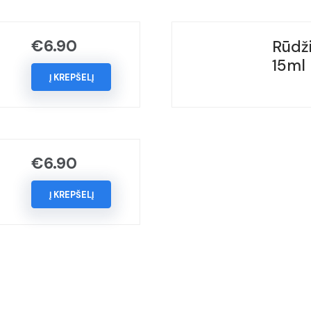
(Kodas
-
€
6.90
Rūdži
LY8X),
15ml
Metai:
Į KREPŠELĮ
2010-
2018
€
6.90
Į KREPŠELĮ