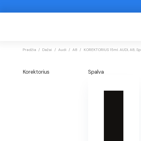
Pradžia
/
Dažai
/
Audi
/
A8
/
KOREKTORIUS 15ml. AUDI, A8, S
Korektorius
Spalva