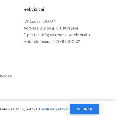
Rekvizitai
IVP kodas: 310104
Adresas: Alėjos g. 34 Kuršėnai
El.paštas: info@autodazukorektoriai.lt
Mob.telefonas: +370 67500321
isyklės
kate su slapukų politika.
Privatumo politika
SUTINKU