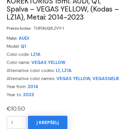
KOREKTORIUS 15ml. AUDI, Q1,
Spalva – VEGAS YELLOW, (Kodas –
LZ1A), Metai: 2014-2023
Prekės kodas:
TUP/AUQ1LZVY-1
Make:
AUDI
Model:
Q1
Color code:
LZ1A
Color name:
VEGAS YELLOW
Alternative color codes:
L1
,
LZ1A
Alternative color names:
VEGAS YELLOW
,
VEGASGELB
Year from:
2014
Year to:
2023
€
10.50
produkto
Į KREPŠELĮ
kiekis: