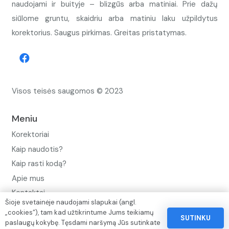
naudojami ir buityje – blizgūs arba matiniai. Prie dažų
siūlome gruntu, skaidriu arba matiniu laku užpildytus
korektorius. Saugus pirkimas. Greitas pristatymas.
Visos teisės saugomos © 2023
Meniu
Korektoriai
Kaip naudotis?
Kaip rasti kodą?
Apie mus
Kontaktai
Šioje svetainėje naudojami slapukai (angl.
Privatumo politika
„cookies“), tam kad užtikrintume Jums teikiamų
SUTINKU
paslaugų kokybę. Tęsdami naršymą Jūs sutinkate
Pinigų ir prekių grąžinimo politika