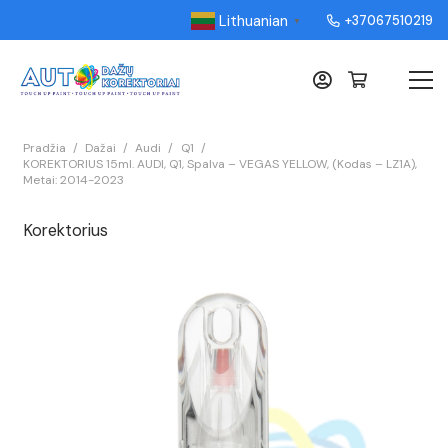
Lithuanian
+37067510219
▼
Pradžia
/
Dažai
/
Audi
/
Q1
/
KOREKTORIUS 15ml. AUDI, Q1, Spalva – VEGAS YELLOW, (Kodas – LZ1A),
Metai: 2014-2023
Korektorius