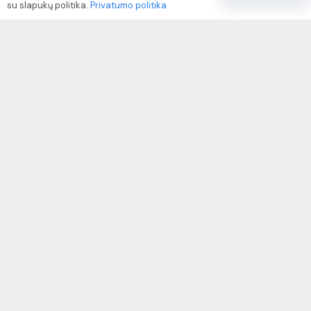
su slapukų politika.
Privatumo politika
Paslaugų naudojimo sąlygos ir taisyklės
Rekvizitai
IVP kodas: 310104
Adresas: Alėjos g. 34 Kuršėnai
El.paštas: info@autodazukorektoriai.lt
Mob.telefonas: +370 67500321