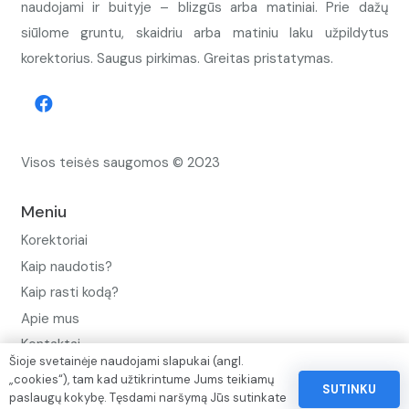
naudojami ir buityje – blizgūs arba matiniai. Prie dažų
siūlome gruntu, skaidriu arba matiniu laku užpildytus
korektorius. Saugus pirkimas. Greitas pristatymas.
Visos teisės saugomos © 2023
Meniu
Korektoriai
Kaip naudotis?
Kaip rasti kodą?
Apie mus
Kontaktai
Šioje svetainėje naudojami slapukai (angl.
Privatumo politika
„cookies“), tam kad užtikrintume Jums teikiamų
SUTINKU
paslaugų kokybę. Tęsdami naršymą Jūs sutinkate
Pinigų ir prekių grąžinimo politika