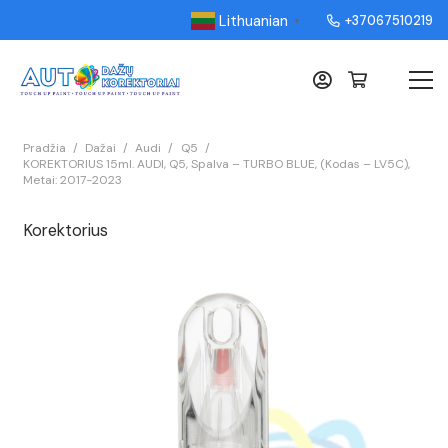
Lithuanian
+37067510219
▼
Pradžia
/
Dažai
/
Audi
/
Q5
/
KOREKTORIUS 15ml. AUDI, Q5, Spalva – TURBO BLUE, (Kodas – LV5C),
Metai: 2017-2023
Korektorius