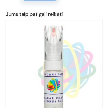
KOREKTORIUS
15ml.
Jums taip pat gali reikėti
AUDI,
Q5,
Spalva
-
TURBO
BLUE,
(Kodas
-
LV5C),
Metai:
2017-
2023