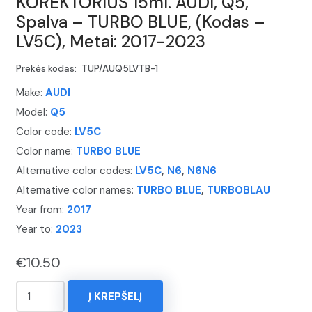
KOREKTORIUS 15ml. AUDI, Q5,
Spalva – TURBO BLUE, (Kodas –
LV5C), Metai: 2017-2023
Prekės kodas:
TUP/AUQ5LVTB-1
Make:
AUDI
Model:
Q5
Color code:
LV5C
Color name:
TURBO BLUE
Alternative color codes:
LV5C
,
N6
,
N6N6
Alternative color names:
TURBO BLUE
,
TURBOBLAU
Year from:
2017
Year to:
2023
€
10.50
produkto
Į KREPŠELĮ
kiekis: