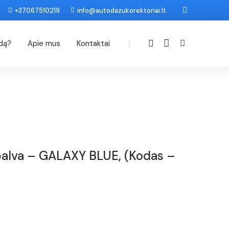
+37067510219
info@autodazukorektoriai.lt
|
odą?
Apie mus
Kontaktai
palva – GALAXY BLUE, (Kodas –