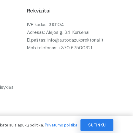
Rekvizitai
IVP kodas: 310104
Adresas: Alėjos g. 34 Kuršėnai
El.paštas: info@autodazukorektoriai.lt
Mob.telefonas: +370 67500321
isyklės
kate su slapukų politika.
Privatumo politika
SUTINKU