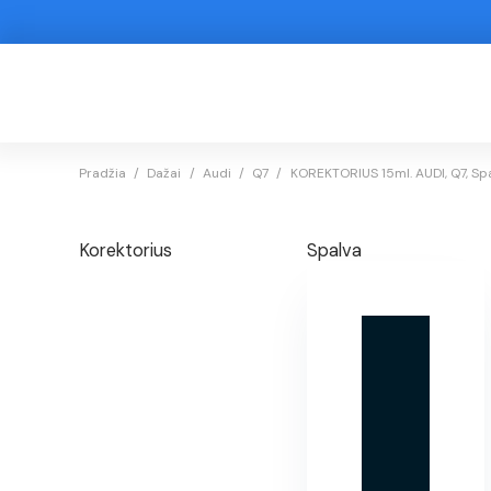
Pradžia
/
Dažai
/
Audi
/
Q7
/
KOREKTORIUS 15ml. AUDI, Q7, Sp
Korektorius
Spalva