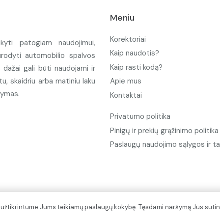
Meniu
Korektoriai
ikyti patogiam naudojimui,
Kaip naudotis?
urodyti automobilio spalvos
Kaip rasti kodą?
ažai gali būti naudojami ir
u, skaidriu arba matiniu laku
Apie mus
tymas.
Kontaktai
Privatumo politika
Pinigų ir prekių grąžinimo politika
Paslaugų naudojimo sąlygos ir ta
d užtikrintume Jums teikiamų paslaugų kokybę. Tęsdami naršymą Jūs sutin