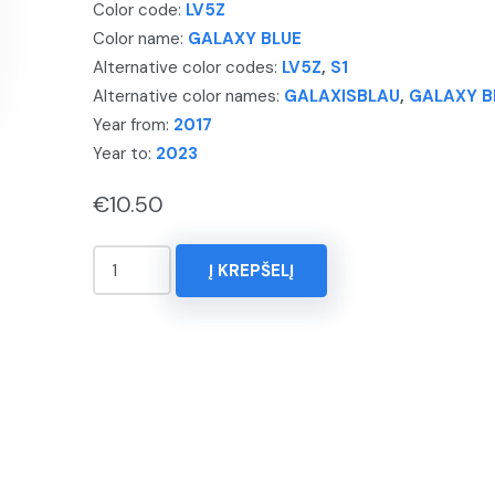
Color code:
LV5Z
Color name:
GALAXY BLUE
Alternative color codes:
LV5Z
,
S1
Alternative color names:
GALAXISBLAU
,
GALAXY B
Year from:
2017
Year to:
2023
€
10.50
produkto
Į KREPŠELĮ
kiekis:
KOREKTORIUS
15ml.
AUDI,
Q7,
Spalva
-
GALAXY