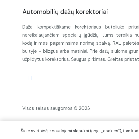
Automobilių dažų korektoriai
Dažai kompaktiškame korektoriaus buteliuke prita
nereikalaujančiam specialių įgūdžių. Jums tereikia n
kodą ir mes pagaminsime norimą spalvą. RAL paletės d
buityje – blizgūs arba matiniai. Prie dažų siūlome grunt
užpildytus korektorius. Saugus pirkimas. Greitas prista
Visos teisės saugomos © 2023
Šioje svetainėje naudojami slapukai (angl. „cookies“), tam ka