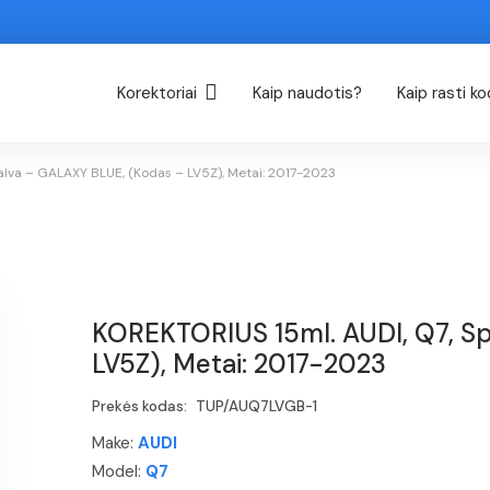
Korektoriai
Kaip naudotis?
Kaip rasti k
alva – GALAXY BLUE, (Kodas – LV5Z), Metai: 2017-2023
KOREKTORIUS 15ml. AUDI, Q7, S
LV5Z), Metai: 2017-2023
Prekės kodas:
TUP/AUQ7LVGB-1
Make:
AUDI
Model:
Q7