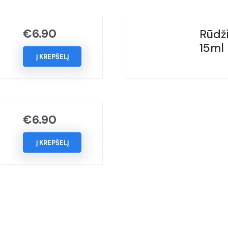
BLUE,
(Kodas
€
6.90
Rūdži
-
15ml
LV5Z),
Į KREPŠELĮ
Metai:
2017-
2023
€
6.90
Į KREPŠELĮ