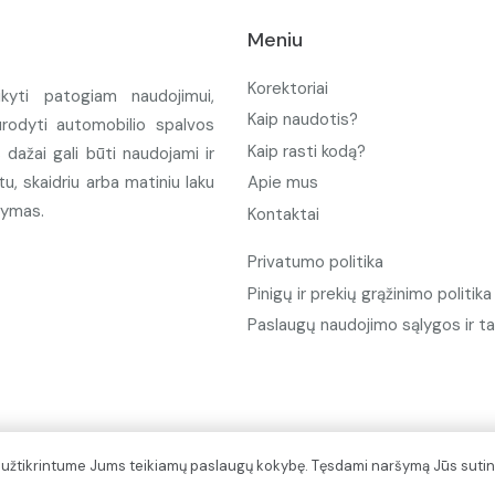
Meniu
Korektoriai
ikyti patogiam naudojimui,
Kaip naudotis?
urodyti automobilio spalvos
Kaip rasti kodą?
ažai gali būti naudojami ir
u, skaidriu arba matiniu laku
Apie mus
tymas.
Kontaktai
Privatumo politika
Pinigų ir prekių grąžinimo politika
Paslaugų naudojimo sąlygos ir ta
d užtikrintume Jums teikiamų paslaugų kokybę. Tęsdami naršymą Jūs sutin