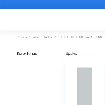
Pradžia
/
Dažai
/
Audi
/
RS5
/
KOREKTORIUS 15ml. AUDI, RS5,
Korektorius
Spalva