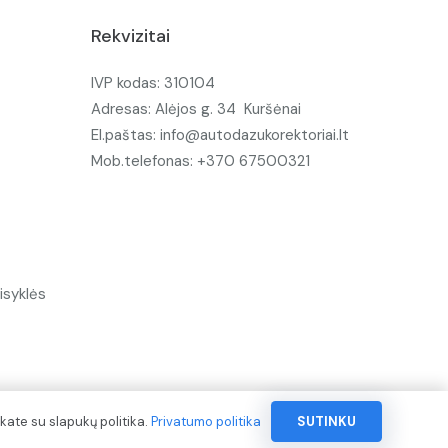
Rekvizitai
IVP kodas: 310104
Adresas: Alėjos g. 34 Kuršėnai
El.paštas: info@autodazukorektoriai.lt
Mob.telefonas: +370 67500321
isyklės
kate su slapukų politika.
Privatumo politika
SUTINKU