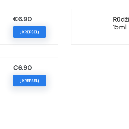
GLACIAR,
(Kodas
€
6.90
Rūdži
-
15ml
LS9R),
Į KREPŠELĮ
Metai:
2010-
2023
€
6.90
Į KREPŠELĮ