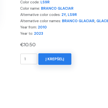
Color code:
LS9R
Color name:
BRANCO GLACIAR
Alternative color codes:
2Y
,
LS9R
Alternative color names:
BRANCO GLACIAR
,
GLACI
Year from:
2010
Year to:
2023
€
10.50
produkto
Į KREPŠELĮ
kiekis:
KOREKTORIUS
15ml.
AUDI,
RS5,
Spalva
-
BRANCO