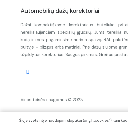
Automobilių dažų korektoriai
Dažai kompaktiškame korektoriaus buteliuke prita
nereikalaujančiam specialių įgūdžių. Jums tereikia n
kodą ir mes pagaminsime norimą spalvą. RAL paletės d
buityje – blizgūs arba matiniai. Prie dažų siūlome grunt
užpildytus korektorius. Saugus pirkimas. Greitas prista
Visos teisės saugomos © 2023
Šioje svetainėje naudojami slapukai (angl. „cookies“), tam ka