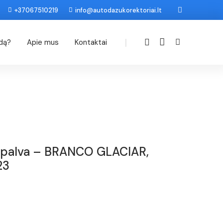
+37067510219
info@autodazukorektoriai.lt
|
odą?
Apie mus
Kontaktai
Spalva – BRANCO GLACIAR,
23