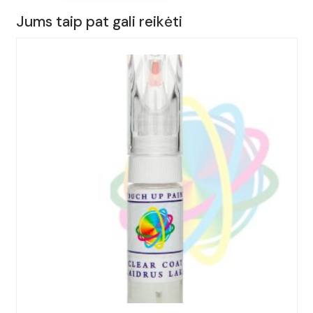
15ml.
Jums taip pat gali reikėti
AUDI,
S8,
Spalva
-
QUARZGRAU,
(Kodas
-
LY7G),
Metai:
2003-
2018