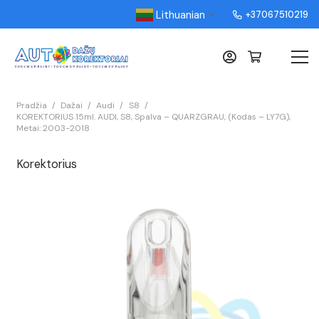
Lithuanian
+37067510219
▼
Pradžia
/
Dažai
/
Audi
/
S8
/
KOREKTORIUS 15ml. AUDI, S8, Spalva – QUARZGRAU, (Kodas – LY7G),
Metai: 2003-2018
Korektorius