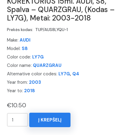
KOREKTORIUS 15ml. AUDI, S8,
Spalva – QUARZGRAU, (Kodas –
LY7G), Metai: 2003-2018
Prekės kodas:
TUP/AUS8LYQU-1
Make:
AUDI
Model:
S8
Color code:
LY7G
Color name:
QUARZGRAU
Alternative color codes:
LY7G
,
Q4
Year from:
2003
Year to:
2018
€
10.50
produkto
Į KREPŠELĮ
kiekis:
KOREKTORIUS