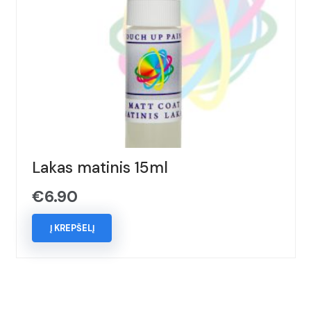
Lakas matinis 15ml
€
6.90
Į KREPŠELĮ