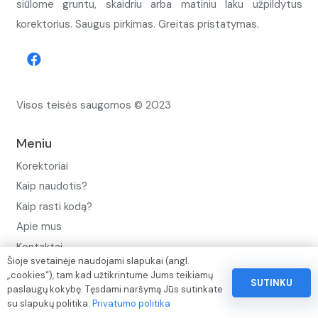
siūlome gruntu, skaidriu arba matiniu laku užpildytus
korektorius. Saugus pirkimas. Greitas pristatymas.
Visos teisės saugomos © 2023
Meniu
Korektoriai
Kaip naudotis?
Kaip rasti kodą?
Apie mus
Kontaktai
Šioje svetainėje naudojami slapukai (angl.
Privatumo politika
„cookies“), tam kad užtikrintume Jums teikiamų
SUTINKU
paslaugų kokybę. Tęsdami naršymą Jūs sutinkate
Pinigų ir prekių grąžinimo politika
su slapukų politika.
Privatumo politika
Paslaugų naudojimo sąlygos ir taisyklės