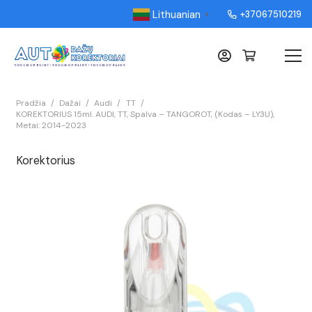
Lithuanian
+37067510219
▼
Pradžia
/
Dažai
/
Audi
/
TT
/
KOREKTORIUS 15ml. AUDI, TT, Spalva – TANGOROT, (Kodas – LY3U),
Metai: 2014-2023
Korektorius