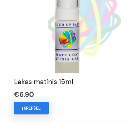
Lakas matinis 15ml
€
6.90
Į KREPŠELĮ