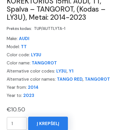
KOREKTORIUS 15ml. AUDI, TT,
Spalva – TANGOROT, (Kodas –
LY3U), Metai: 2014-2023
Prekės kodas:
TUP/AUTTLYTA-1
Make:
AUDI
Model:
TT
Color code:
LY3U
Color name:
TANGOROT
Alternative color codes:
LY3U
,
Y1
Alternative color names:
TANGO RED
,
TANGOROT
Year from:
2014
Year to:
2023
€
10.50
produkto
Į KREPŠELĮ
kiekis: