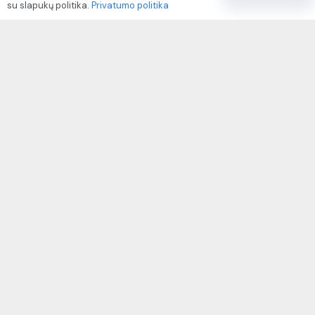
su slapukų politika.
Privatumo politika
Paslaugų naudojimo sąlygos ir taisyklės
Rekvizitai
IVP kodas: 310104
Adresas: Alėjos g. 34 Kuršėnai
El.paštas: info@autodazukorektoriai.lt
Mob.telefonas: +370 67500321