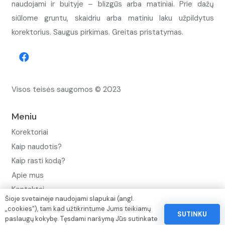
naudojami ir buityje – blizgūs arba matiniai. Prie dažų
siūlome gruntu, skaidriu arba matiniu laku užpildytus
korektorius. Saugus pirkimas. Greitas pristatymas.
Visos teisės saugomos © 2023
Meniu
Korektoriai
Kaip naudotis?
Kaip rasti kodą?
Apie mus
Kontaktai
Šioje svetainėje naudojami slapukai (angl.
Privatumo politika
„cookies“), tam kad užtikrintume Jums teikiamų
SUTINKU
paslaugų kokybę. Tęsdami naršymą Jūs sutinkate
Pinigų ir prekių grąžinimo politika