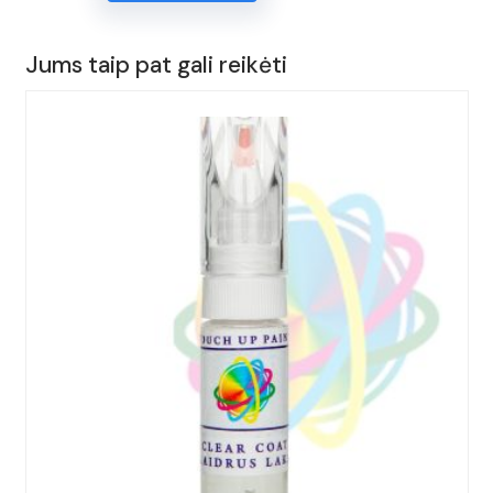
KOREKTORIUS
15ml.
Jums taip pat gali reikėti
AUDI,
TT,
Spalva
-
TANGOROT,
(Kodas
-
LY3U),
Metai:
2014-
2023