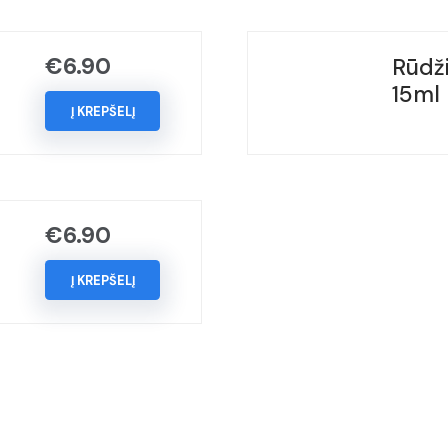
GLACIER
SILBER,
€
6.90
Rūdži
(Kodas
15ml
-
Į KREPŠELĮ
B39),
Metai:
2010-
2023
€
6.90
Į KREPŠELĮ