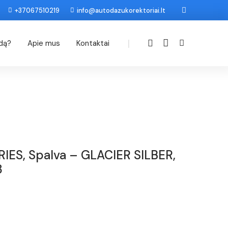
+37067510219
info@autodazukorektoriai.lt
|
odą?
Apie mus
Kontaktai
RIES, Spalva – GLACIER SILBER,
3