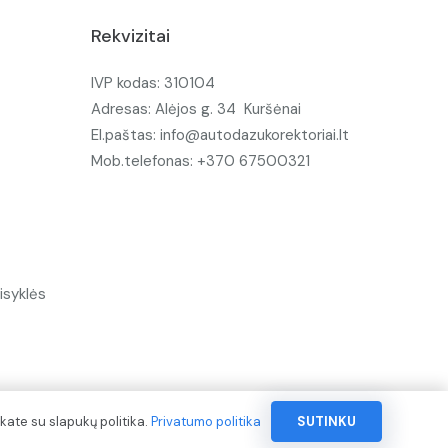
Rekvizitai
IVP kodas: 310104
Adresas: Alėjos g. 34 Kuršėnai
El.paštas: info@autodazukorektoriai.lt
Mob.telefonas: +370 67500321
isyklės
kate su slapukų politika.
Privatumo politika
SUTINKU