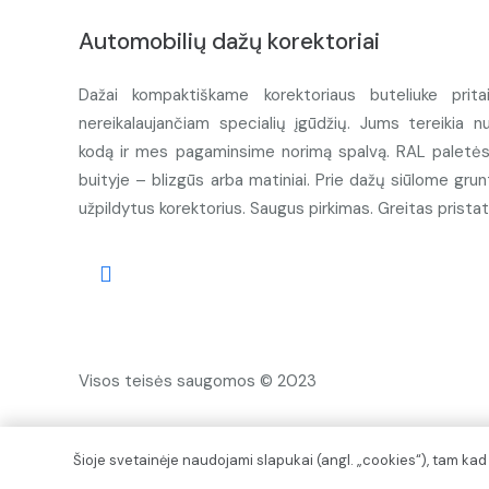
Automobilių dažų korektoriai
Dažai kompaktiškame korektoriaus buteliuke prita
nereikalaujančiam specialių įgūdžių. Jums tereikia n
kodą ir mes pagaminsime norimą spalvą. RAL paletės d
buityje – blizgūs arba matiniai. Prie dažų siūlome grunt
užpildytus korektorius. Saugus pirkimas. Greitas prista
Visos teisės saugomos © 2023
Šioje svetainėje naudojami slapukai (angl. „cookies“), tam ka