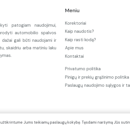
Meniu
Korektoriai
ikyti patogiam naudojimui,
Kaip naudotis?
urodyti automobilio spalvos
Kaip rasti kodą?
ažai gali būti naudojami ir
u, skaidriu arba matiniu laku
Apie mus
tymas.
Kontaktai
Privatumo politika
Pinigų ir prekių grąžinimo politika
Paslaugų naudojimo sąlygos ir ta
d užtikrintume Jums teikiamų paslaugų kokybę. Tęsdami naršymą Jūs sutin