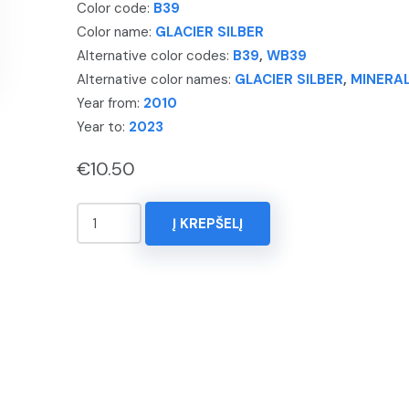
Color code:
B39
Color name:
GLACIER SILBER
Alternative color codes:
B39
,
WB39
Alternative color names:
GLACIER SILBER
,
MINERA
Year from:
2010
Year to:
2023
€
10.50
produkto
Į KREPŠELĮ
kiekis:
KOREKTORIUS
15ml.
B.M.W.,
5
SERIES,
Spalva
-