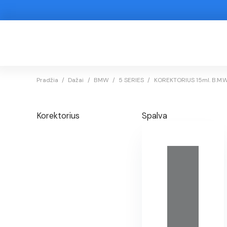
Pradžia
/
Dažai
/
BMW
/
5 SERIES
/
KOREKTORIUS 15ml. B.M.W.
Korektorius
Spalva