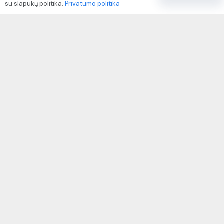
su slapukų politika.
Privatumo politika
Paslaugų naudojimo sąlygos ir taisyklės
Rekvizitai
IVP kodas: 310104
Adresas: Alėjos g. 34 Kuršėnai
El.paštas: info@autodazukorektoriai.lt
Mob.telefonas: +370 67500321