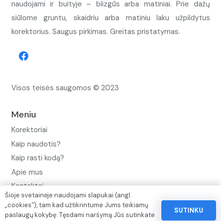
naudojami ir buityje – blizgūs arba matiniai. Prie dažų
siūlome gruntu, skaidriu arba matiniu laku užpildytus
korektorius. Saugus pirkimas. Greitas pristatymas.
Visos teisės saugomos © 2023
Meniu
Korektoriai
Kaip naudotis?
Kaip rasti kodą?
Apie mus
Kontaktai
Šioje svetainėje naudojami slapukai (angl.
Privatumo politika
„cookies“), tam kad užtikrintume Jums teikiamų
SUTINKU
paslaugų kokybę. Tęsdami naršymą Jūs sutinkate
Pinigų ir prekių grąžinimo politika