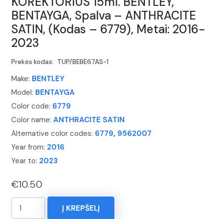
KOREKTORIUS 15ml. BENTLEY,
BENTAYGA, Spalva – ANTHRACITE
SATIN, (Kodas – 6779), Metai: 2016-
2023
Prekės kodas:
TUP/BEBE67AS-1
Make:
BENTLEY
Model:
BENTAYGA
Color code:
6779
Color name:
ANTHRACITE SATIN
Alternative color codes:
6779
,
9562007
Year from:
2016
Year to:
2023
€
10.50
produkto
Į KREPŠELĮ
kiekis: