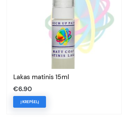
Lakas matinis 15ml
€
6.90
Į KREPŠELĮ