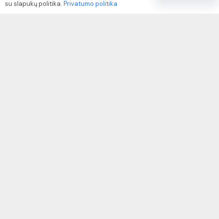
su slapukų politika.
Privatumo politika
Paslaugų naudojimo sąlygos ir taisyklės
Rekvizitai
IVP kodas: 310104
Adresas: Alėjos g. 34 Kuršėnai
El.paštas: info@autodazukorektoriai.lt
Mob.telefonas: +370 67500321