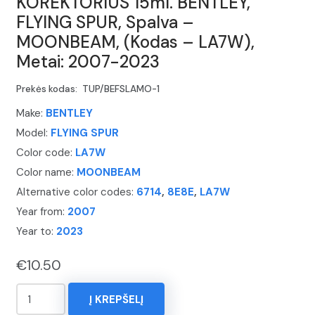
KOREKTORIUS 15ml. BENTLEY,
FLYING SPUR, Spalva –
MOONBEAM, (Kodas – LA7W),
Metai: 2007-2023
Prekės kodas:
TUP/BEFSLAMO-1
Make:
BENTLEY
Model:
FLYING SPUR
Color code:
LA7W
Color name:
MOONBEAM
Alternative color codes:
6714
,
8E8E
,
LA7W
Year from:
2007
Year to:
2023
€
10.50
produkto
Į KREPŠELĮ
kiekis: