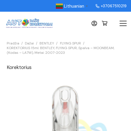
Lithuanian
+37067510219
▼
Pradžia
/
Dažai
/
BENTLEY
/
FLYING SPUR
/
KOREKTORIUS 15ml. BENTLEY, FLYING SPUR, Spalva – MOONBEAM,
(Kodas – LA7W), Metai: 2007-2023
Korektorius