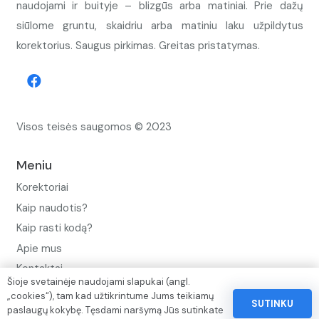
naudojami ir buityje – blizgūs arba matiniai. Prie dažų
siūlome gruntu, skaidriu arba matiniu laku užpildytus
korektorius. Saugus pirkimas. Greitas pristatymas.
Visos teisės saugomos © 2023
Meniu
Korektoriai
Kaip naudotis?
Kaip rasti kodą?
Apie mus
Kontaktai
Šioje svetainėje naudojami slapukai (angl.
Privatumo politika
„cookies“), tam kad užtikrintume Jums teikiamų
SUTINKU
paslaugų kokybę. Tęsdami naršymą Jūs sutinkate
Pinigų ir prekių grąžinimo politika