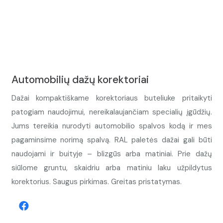
Automobilių dažų korektoriai
Dažai kompaktiškame korektoriaus buteliuke pritaikyti
patogiam naudojimui, nereikalaujančiam specialių įgūdžių.
Jums tereikia nurodyti automobilio spalvos kodą ir mes
pagaminsime norimą spalvą. RAL paletės dažai gali būti
naudojami ir buityje – blizgūs arba matiniai. Prie dažų
siūlome gruntu, skaidriu arba matiniu laku užpildytus
korektorius. Saugus pirkimas. Greitas pristatymas.