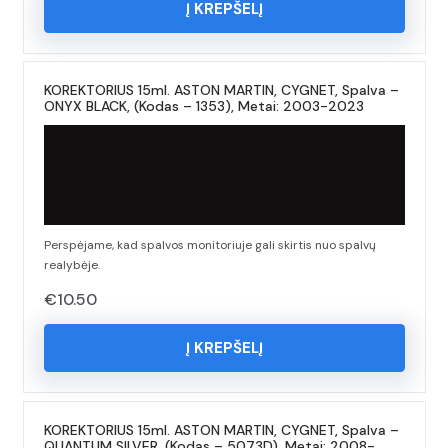
Į KREPŠELĮ
KOREKTORIUS 15ml. ASTON MARTIN, CYGNET, Spalva –
ONYX BLACK, (Kodas – 1353), Metai: 2003-2023
Perspėjame, kad spalvos monitoriuje gali skirtis nuo spalvų
realybėje.
€
10.50
Į KREPŠELĮ
KOREKTORIUS 15ml. ASTON MARTIN, CYGNET, Spalva –
QUANTUM SILVER, (Kodas – 5073D), Metai: 2008-