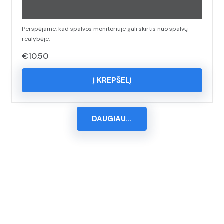
Perspėjame, kad spalvos monitoriuje gali skirtis nuo spalvų
realybėje.
€
10.50
Į KREPŠELĮ
DAUGIAU...