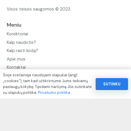
Visos teisės saugomos © 2023
Meniu
Korektoriai
Kaip naudotis?
Kaip rasti kodą?
Apie mus
Kontaktai
Šioje svetainėje naudojami slapukai (angl.
Privatumo politika
„cookies“), tam kad užtikrintume Jums teikiamų
SUTINKU
Pinigų ir prekių grąžinimo politika
paslaugų kokybę. Tęsdami naršymą Jūs sutinkate
su slapukų politika.
Privatumo politika
Paslaugų naudojimo sąlygos ir taisyklės
Rekvizitai
IVP kodas: 310104