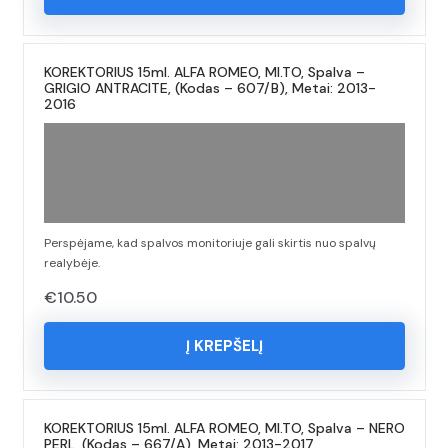
KOREKTORIUS 15ml. ALFA ROMEO, MI.TO, Spalva –
GRIGIO ANTRACITE, (Kodas – 607/B), Metai: 2013-
2016
Perspėjame, kad spalvos monitoriuje gali skirtis nuo spalvų
realybėje.
€
10.50
Į KREPŠELĮ
KOREKTORIUS 15ml. ALFA ROMEO, MI.TO, Spalva – NERO
PERL, (Kodas – 667/A), Metai: 2013-2017