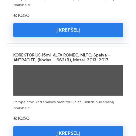
realybėje.
€
10.50
Į KREPŠELĮ
KOREKTORIUS 15ml. ALFA ROMEO, MI.TO, Spalva –
ANTRACITE, (Kodas – 662/B), Metai: 2013-2017
Perspėjame, kad spalvos monitoriuje gali skirtis nuo spalvų
realybėje.
€
10.50
Į KREPŠELĮ