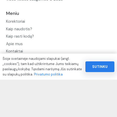
Meniu
Korektoriai
Kaip naudotis?
Kaip rasti kodą?
Apie mus
Kontaktai
Šioje svetainėje naudojami slapukai (angl.
Privatumo politika
„cookies“), tam kad užtikrintume Jums teikiamų
SUTINKU
Pinigų ir prekių grąžinimo politika
paslaugų kokybę. Tęsdami naršymą Jūs sutinkate
su slapukų politika.
Privatumo politika
Paslaugų naudojimo sąlygos ir taisyklės
Rekvizitai
IVP kodas: 310104
Adresas: Alėjos g. 34 Kuršėnai
El.paštas: info@autodazukorektoriai.lt