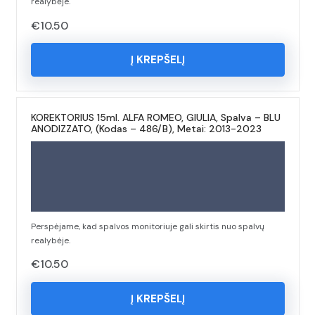
realybėje.
€
10.50
Į KREPŠELĮ
KOREKTORIUS 15ml. ALFA ROMEO, GIULIA, Spalva – BLU
ANODIZZATO, (Kodas – 486/B), Metai: 2013-2023
Perspėjame, kad spalvos monitoriuje gali skirtis nuo spalvų
realybėje.
€
10.50
Į KREPŠELĮ