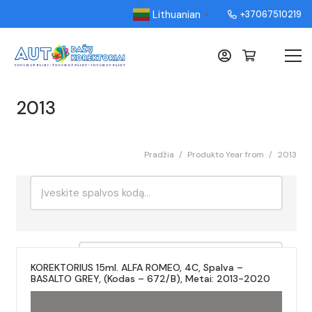
Lithuanian
+37067510219
▼
2013
Pradžia
/
Produkto Year from
/
2013
Ieškoti:
Rikiavimas
KOREKTORIUS 15ml. ALFA ROMEO, 4C, Spalva –
BASALTO GREY, (Kodas – 672/B), Metai: 2013-2020