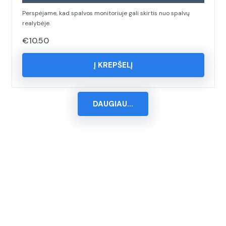
Perspėjame, kad spalvos monitoriuje gali skirtis nuo spalvų
realybėje.
€
10.50
Į KREPŠELĮ
DAUGIAU...