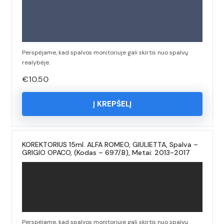
Perspėjame, kad spalvos monitoriuje gali skirtis nuo spalvų
realybėje.
€
10.50
Į KREPŠELĮ
KOREKTORIUS 15ml. ALFA ROMEO, GIULIETTA, Spalva –
GRIGIO OPACO, (Kodas – 697/B), Metai: 2013-2017
Perspėjame, kad spalvos monitoriuje gali skirtis nuo spalvų