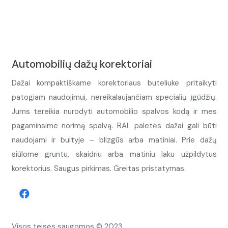
Automobilių dažų korektoriai
Dažai kompaktiškame korektoriaus buteliuke pritaikyti
patogiam naudojimui, nereikalaujančiam specialių įgūdžių.
Jums tereikia nurodyti automobilio spalvos kodą ir mes
pagaminsime norimą spalvą. RAL paletės dažai gali būti
naudojami ir buityje – blizgūs arba matiniai. Prie dažų
siūlome gruntu, skaidriu arba matiniu laku užpildytus
korektorius. Saugus pirkimas. Greitas pristatymas.
Visos teisės saugomos © 2023