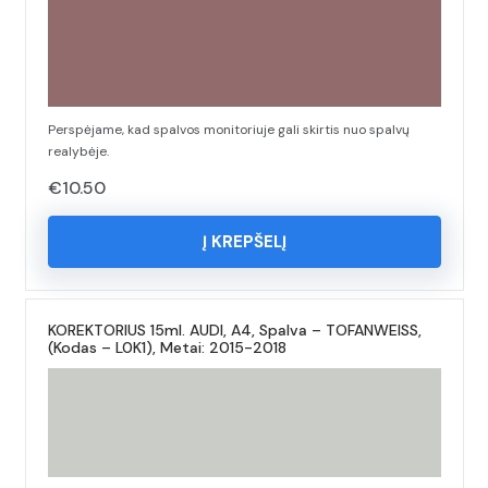
Perspėjame, kad spalvos monitoriuje gali skirtis nuo spalvų
realybėje.
€
10.50
Į KREPŠELĮ
KOREKTORIUS 15ml. AUDI, A4, Spalva – TOFANWEISS,
(Kodas – L0K1), Metai: 2015-2018