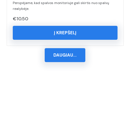
Perspėjame, kad spalvos monitoriuje gali skirtis nuo spalvų
realybėje.
€
10.50
Į KREPŠELĮ
DAUGIAU...