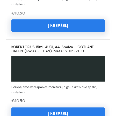
realybėje.
€
10.50
Į KREPŠELĮ
KOREKTORIUS 15ml. AUDI, A4, Spalva – GOTLAND
GREEN, (Kodas – LX6W), Metai: 2015-2019
Perspėjame, kad spalvos monitoriuje gali skirtis nuo spalvų
realybėje.
€
10.50
Į KREPŠELĮ