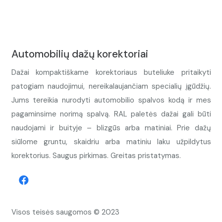
Automobilių dažų korektoriai
Dažai kompaktiškame korektoriaus buteliuke pritaikyti
patogiam naudojimui, nereikalaujančiam specialių įgūdžių.
Jums tereikia nurodyti automobilio spalvos kodą ir mes
pagaminsime norimą spalvą. RAL paletės dažai gali būti
naudojami ir buityje – blizgūs arba matiniai. Prie dažų
siūlome gruntu, skaidriu arba matiniu laku užpildytus
korektorius. Saugus pirkimas. Greitas pristatymas.
Visos teisės saugomos © 2023