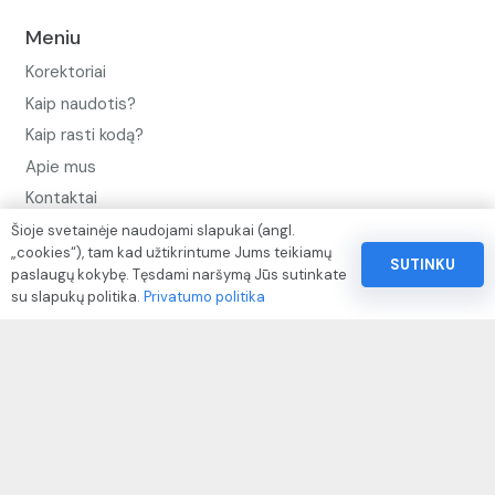
Meniu
Korektoriai
Kaip naudotis?
Kaip rasti kodą?
Apie mus
Kontaktai
Šioje svetainėje naudojami slapukai (angl.
Privatumo politika
„cookies“), tam kad užtikrintume Jums teikiamų
SUTINKU
Pinigų ir prekių grąžinimo politika
paslaugų kokybę. Tęsdami naršymą Jūs sutinkate
su slapukų politika.
Privatumo politika
Paslaugų naudojimo sąlygos ir taisyklės
Rekvizitai
IVP kodas: 310104
Adresas: Alėjos g. 34 Kuršėnai
El.paštas: info@autodazukorektoriai.lt