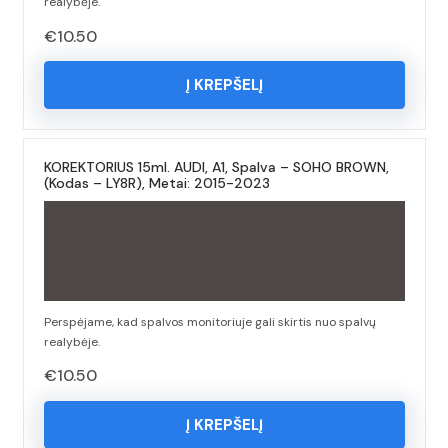
realybėje.
€
10.50
Į KREPŠELĮ
KOREKTORIUS 15ml. AUDI, A1, Spalva – SOHO BROWN,
(Kodas – LY8R), Metai: 2015-2023
Perspėjame, kad spalvos monitoriuje gali skirtis nuo spalvų
realybėje.
€
10.50
Į KREPŠELĮ