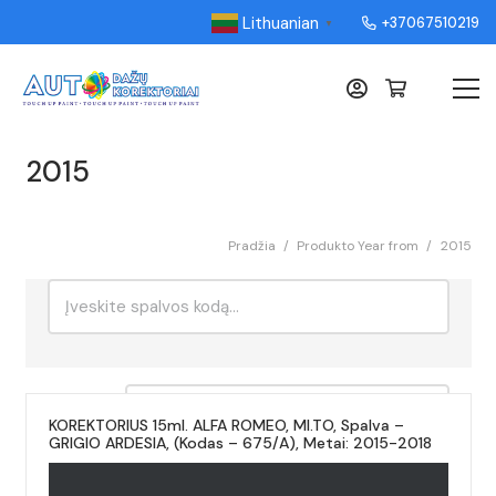
Lithuanian
+37067510219
▼
2015
Pradžia
/
Produkto Year from
/
2015
Ieškoti:
Rikiavimas
KOREKTORIUS 15ml. ALFA ROMEO, MI.TO, Spalva –
GRIGIO ARDESIA, (Kodas – 675/A), Metai: 2015-2018