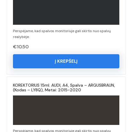
Perspėjame, kad spalvos monitoriuje gali skirtis nuo spalvų
realybėje.
€
10.50
Į KREPŠELĮ
KOREKTORIUS 15ml. AUDI, A4, Spalva – ARGUSBRAUN,
(Kodas – LY8Q), Metai: 2015-2020
Perspėjame, kad spalvos monitoriuje gali skirtis nuo spalvų