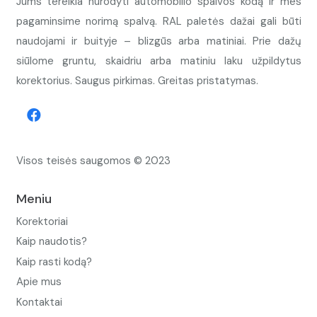
Jums tereikia nurodyti automobilio spalvos kodą ir mes
pagaminsime norimą spalvą. RAL paletės dažai gali būti
naudojami ir buityje – blizgūs arba matiniai. Prie dažų
siūlome gruntu, skaidriu arba matiniu laku užpildytus
korektorius. Saugus pirkimas. Greitas pristatymas.
Visos teisės saugomos © 2023
Meniu
Korektoriai
Kaip naudotis?
Kaip rasti kodą?
Apie mus
Kontaktai