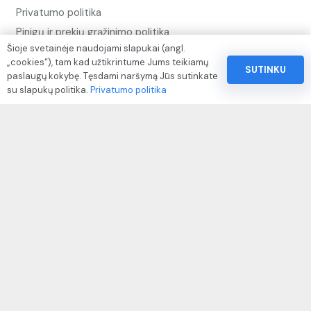
Privatumo politika
Pinigų ir prekių grąžinimo politika
Šioje svetainėje naudojami slapukai (angl.
Paslaugų naudojimo sąlygos ir taisyklės
„cookies“), tam kad užtikrintume Jums teikiamų
SUTINKU
paslaugų kokybę. Tęsdami naršymą Jūs sutinkate
su slapukų politika.
Privatumo politika
Rekvizitai
IVP kodas: 310104
Adresas: Alėjos g. 34 Kuršėnai
El.paštas: info@autodazukorektoriai.lt
Mob.telefonas: +37067510219