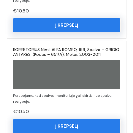
realybėje.
€
10.50
Į KREPŠELĮ
KOREKTORIUS 15ml. ALFA ROMEO, 159, Spalva – GRIGIO
ANTARES, (Kodas – 651/A), Metai: 2003-2011
Perspėjame, kad spalvos monitoriuje gali skirtis nuo spalvų
realybėje.
€
10.50
Į KREPŠELĮ