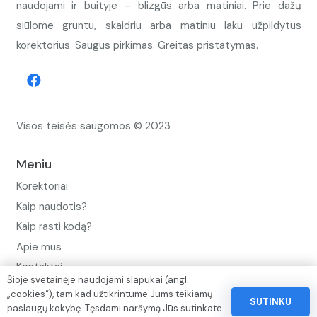
naudojami ir buityje – blizgūs arba matiniai. Prie dažų
siūlome gruntu, skaidriu arba matiniu laku užpildytus
korektorius. Saugus pirkimas. Greitas pristatymas.
Visos teisės saugomos © 2023
Meniu
Korektoriai
Kaip naudotis?
Kaip rasti kodą?
Apie mus
Kontaktai
Šioje svetainėje naudojami slapukai (angl.
Privatumo politika
„cookies“), tam kad užtikrintume Jums teikiamų
SUTINKU
paslaugų kokybę. Tęsdami naršymą Jūs sutinkate
Pinigų ir prekių grąžinimo politika