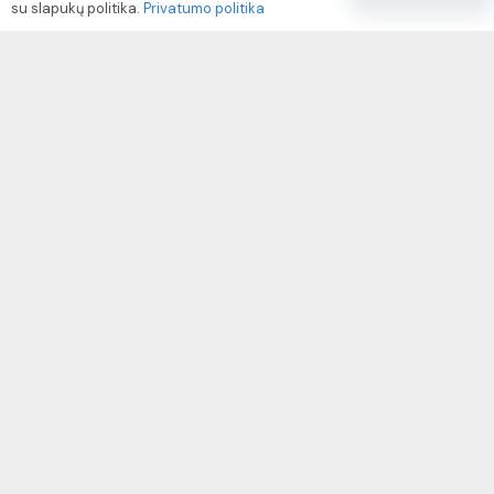
su slapukų politika.
Privatumo politika
Paslaugų naudojimo sąlygos ir taisyklės
Rekvizitai
IVP kodas: 310104
Adresas: Alėjos g. 34 Kuršėnai
El.paštas: info@autodazukorektoriai.lt
Mob.telefonas: +370 67500321