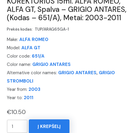
KOREKTORIUS 15ml. ALFA ROMEO,
ALFA GT, Spalva – GRIGIO ANTARES,
(Kodas – 651/A), Metai: 2003-2011
Prekės kodas:
TUP/ARAG65GA-1
Make:
ALFA ROMEO
Model:
ALFA GT
Color code:
651/A
Color name:
GRIGIO ANTARES
Alternative color names:
GRIGIO ANTARES
,
GRIGIO
STROMBOLI
Year from:
2003
Year to:
2011
€
10.50
produkto
Į KREPŠELĮ
kiekis: