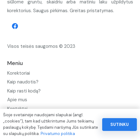
siūlome gruntu, skaidriu arba matiniu laku užpildytus
korektorius. Saugus pirkimas. Greitas pristatymas.
Visos teisės saugomos © 2023
Meniu
Korektoriai
Kaip naudotis?
Kaip rasti kodą?
Apie mus
Kontaktai
Šioje svetainėje naudojami slapukai (angl.
Privatumo politika
„cookies“), tam kad užtikrintume Jums teikiamų
SUTINKU
paslaugų kokybę. Tęsdami naršymą Jūs sutinkate
Pinigų ir prekių grąžinimo politika
su slapukų politika.
Privatumo politika
Paslaugų naudojimo sąlygos ir taisyklės