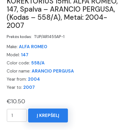
KOREKTORIUS 15ml. ALFA ROMEO,
147, Spalva – ARANCIO PERGUSA,
(Kodas – 558/A), Metai: 2004-
2007
Prekės kodas:
TUP/AR1455AP-1
Make:
ALFA ROMEO
Model:
147
Color code:
558/A
Color name:
ARANCIO PERGUSA
Year from:
2004
Year to:
2007
€
10.50
produkto
Į KREPŠELĮ
kiekis:
KOREKTORIUS