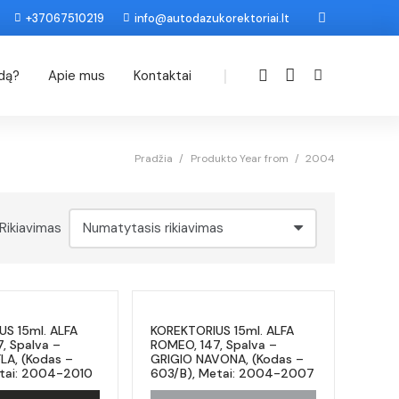
+37067510219
info@autodazukorektoriai.lt
|
odą?
Apie mus
Kontaktai
Pradžia
/
Produkto Year from
/
2004
Rikiavimas
S 15ml. ALFA
KOREKTORIUS 15ml. ALFA
, Spalva –
ROMEO, 147, Spalva –
LA, (Kodas –
GRIGIO NAVONA, (Kodas –
etai: 2004-2010
603/B), Metai: 2004-2007