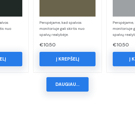
alvos
Perspėjame, kad spalvos
Perspėjame, 
tis nuo
monitoriuje gali skirtis nuo
monitoriuje g
spalvų realybėje.
spalvų realyb
€
10.50
€
10.50
ELĮ
Į KREPŠELĮ
Į 
DAUGIAU...