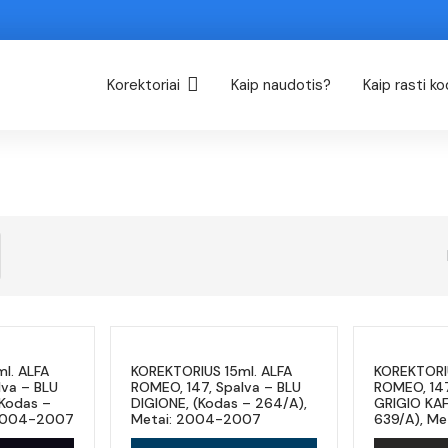
Korektoriai
Kaip naudotis?
Kaip rasti k
l. ALFA
KOREKTORIUS 15ml. ALFA
KOREKTORIU
lva – BLU
ROMEO, 147, Spalva – BLU
ROMEO, 147
(Kodas –
DIGIONE, (Kodas – 264/A),
GRIGIO KAF
 2004-2007
Metai: 2004-2007
639/A), M