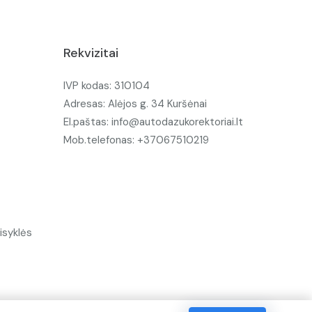
Rekvizitai
IVP kodas: 310104
Adresas: Alėjos g. 34 Kuršėnai
El.paštas: info@autodazukorektoriai.lt
Mob.telefonas: +37067510219
isyklės