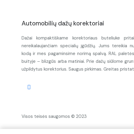
Automobilių dažų korektoriai
Dažai kompaktiškame korektoriaus buteliuke prita
nereikalaujančiam specialių įgūdžių. Jums tereikia n
kodą ir mes pagaminsime norimą spalvą. RAL paletės d
buityje – blizgūs arba matiniai. Prie dažų siūlome grunt
užpildytus korektorius. Saugus pirkimas. Greitas prista
Visos teisės saugomos © 2023