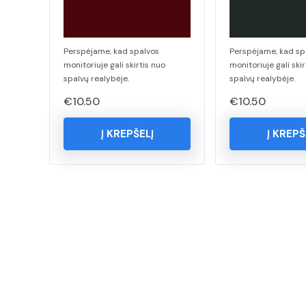
Perspėjame, kad spalvos
Perspėjame, kad sp
monitoriuje gali skirtis nuo
monitoriuje gali skir
spalvų realybėje.
spalvų realybėje.
€
10.50
€
10.50
Į KREPŠELĮ
Į KREPŠ