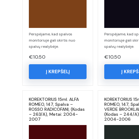
Perspėjame, kad spalvos
Perspėjame, kad sp
monitoriuje gali skirtis nuo
monitoriuje gali skir
spalvų realybėje.
spalvų realybėje.
€
10.50
€
10.50
Į KREPŠELĮ
Į KREPŠ
KOREKTORIUS 15ml. ALFA
KOREKTORIUS 15m
ROMEO, 147, Spalva –
ROMEO, 147, Spa
ROSSO RADICOFANI, (Kodas
VERDE BROOKLA
– 263/A), Metai: 2004-
(Kodas – 244/A),
2007
2004-2006