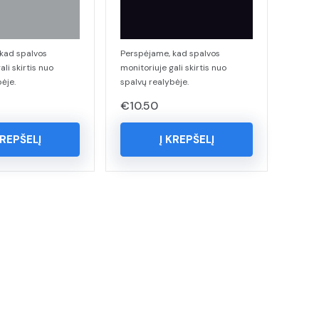
kad spalvos
Perspėjame, kad spalvos
ali skirtis nuo
monitoriuje gali skirtis nuo
ėje.
spalvų realybėje.
€
10.50
KREPŠELĮ
Į KREPŠELĮ