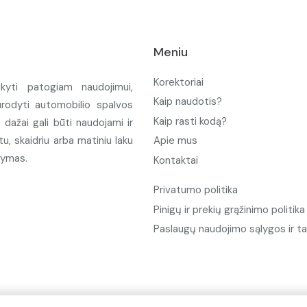
Meniu
Korektoriai
ikyti patogiam naudojimui,
Kaip naudotis?
urodyti automobilio spalvos
Kaip rasti kodą?
ažai gali būti naudojami ir
u, skaidriu arba matiniu laku
Apie mus
tymas.
Kontaktai
Privatumo politika
Pinigų ir prekių grąžinimo politika
Paslaugų naudojimo sąlygos ir ta