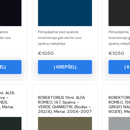
alvos
Perspėjame, kad spalvos
Perspėjame, 
tis nuo
monitoriuje gali skirtis nuo
monitoriuje g
spalvų realybėje.
spalvų realyb
€
10.50
€
10.50
ELĮ
Į KREPŠELĮ
Į 
l. ALFA
lva –
KOREKTORIUS 15ml. ALFA
KOREKTORIU
NDS,
ROMEO, 147, Spalva –
ROMEO, 156
 Metai:
VERDE GIANNUTRI, (Kodas –
GRIGIO NA
262/A), Metai: 2004-2007
603/B), M