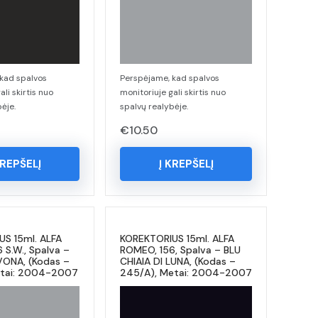
kad spalvos
Perspėjame, kad spalvos
ali skirtis nuo
monitoriuje gali skirtis nuo
ėje.
spalvų realybėje.
€
10.50
KREPŠELĮ
Į KREPŠELĮ
S 15ml. ALFA
KOREKTORIUS 15ml. ALFA
 S.W., Spalva –
ROMEO, 156, Spalva – BLU
VONA, (Kodas –
CHIAIA DI LUNA, (Kodas –
etai: 2004-2007
245/A), Metai: 2004-2007