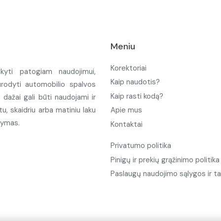
Meniu
Korektoriai
ikyti patogiam naudojimui,
Kaip naudotis?
urodyti automobilio spalvos
Kaip rasti kodą?
ažai gali būti naudojami ir
u, skaidriu arba matiniu laku
Apie mus
tymas.
Kontaktai
Privatumo politika
Pinigų ir prekių grąžinimo politika
Paslaugų naudojimo sąlygos ir ta