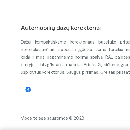
Automobilių dažų korektoriai
Dažai kompaktiškame korektoriaus buteliuke prita
nereikalaujančiam specialių įgūdžių. Jums tereikia n
kodą ir mes pagaminsime norimą spalvą. RAL paletės d
buityje – blizgūs arba matiniai. Prie dažų siūlome grunt
užpildytus korektorius. Saugus pirkimas. Greitas prista
Visos teisės saugomos © 2023