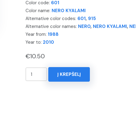
Color code:
601
Color name:
NERO KYALAMI
Alternative color codes:
601
,
915
Alternative color names:
NERO
,
NERO KYALAMI
,
NE
Year from:
1988
Year to:
2010
€
10.50
produkto
Į KREPŠELĮ
kiekis:
KOREKTORIUS
15ml.
ALFA
ROMEO,
SPYDER,
Spalva
-