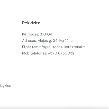
Rekvizitai
IVP kodas: 310104
Adresas: Alėjos g. 34 Kuršėnai
El.paštas: info@autodazukorektoriai.lt
Mob.telefonas: +370 67500321
isyklės