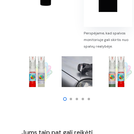
Perspėjame, kad spalvos
monitoriuje gali skirtis nuo
spalvų realybėje.
Jums taip pat gali reikėti