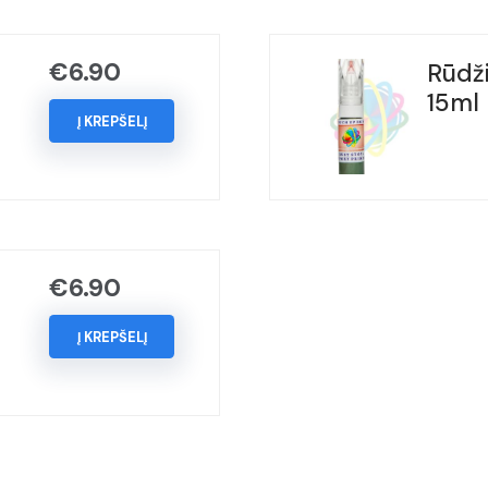
NERO
KYALAMI,
€
6.90
Rūdži
(Kodas
15ml
-
Į KREPŠELĮ
601),
Metai:
1988-
2010
€
6.90
Į KREPŠELĮ