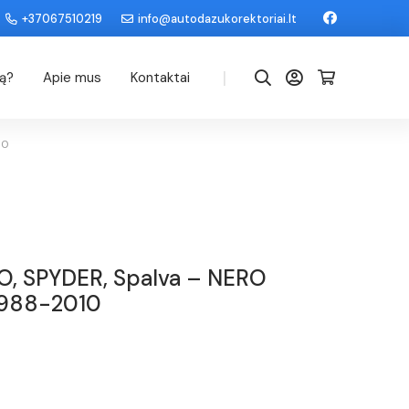
+37067510219
info@autodazukorektoriai.lt
|
dą?
Apie mus
Kontaktai
10
, SPYDER, Spalva – NERO
 1988-2010