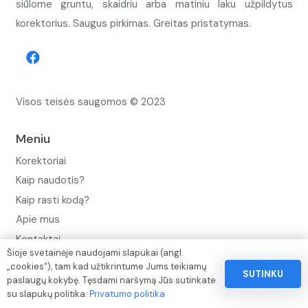
siūlome gruntu, skaidriu arba matiniu laku užpildytus
korektorius. Saugus pirkimas. Greitas pristatymas.
Visos teisės saugomos © 2023
Meniu
Korektoriai
Kaip naudotis?
Kaip rasti kodą?
Apie mus
Kontaktai
Šioje svetainėje naudojami slapukai (angl.
Privatumo politika
„cookies“), tam kad užtikrintume Jums teikiamų
SUTINKU
paslaugų kokybę. Tęsdami naršymą Jūs sutinkate
Pinigų ir prekių grąžinimo politika
su slapukų politika.
Privatumo politika
Paslaugų naudojimo sąlygos ir taisyklės