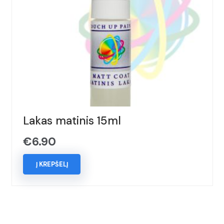
Lakas matinis 15ml
€
6.90
Į KREPŠELĮ