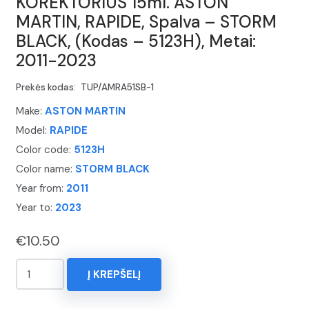
KOREKTORIUS 15ml. ASTON
MARTIN, RAPIDE, Spalva – STORM
BLACK, (Kodas – 5123H), Metai:
2011-2023
Prekės kodas:
TUP/AMRA51SB-1
Make:
ASTON MARTIN
Model:
RAPIDE
Color code:
5123H
Color name:
STORM BLACK
Year from:
2011
Year to:
2023
€
10.50
produkto
Į KREPŠELĮ
kiekis:
KOREKTORIUS