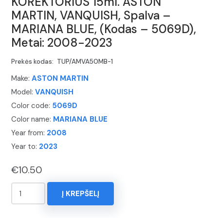
KOREKTORIUS 15ml. ASTON
MARTIN, VANQUISH, Spalva –
MARIANA BLUE, (Kodas – 5069D),
Metai: 2008-2023
Prekės kodas:
TUP/AMVA50MB-1
Make:
ASTON MARTIN
Model:
VANQUISH
Color code:
5069D
Color name:
MARIANA BLUE
Year from:
2008
Year to:
2023
€
10.50
produkto
Į KREPŠELĮ
kiekis:
KOREKTORIUS