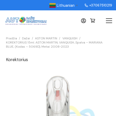
Lithuanian
+37067510219
▼
Pradžia
/
Dažai
/
ASTON MARTIN
/
VANQUISH
/
KOREKTORIUS 15ml. ASTON MARTIN, VANQUISH, Spalva – MARIANA
BLUE, (Kodas – 5069D), Metai: 2008-2023
Korektorius