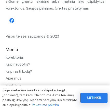
siūlome gruntu, skaidriu arba matiniu laku užpildytus
korektorius. Saugus pirkimas. Greitas pristatymas.
Visos teisės saugomos © 2023
Meniu
Korektoriai
Kaip naudotis?
Kaip rasti kodą?
Apie mus
Kontaktai
Šioje svetainėje naudojami slapukai (angl.
Privatumo politika
„cookies“), tam kad užtikrintume Jums teikiamų
SUTINKU
paslaugų kokybę. Tęsdami naršymą Jūs sutinkate
Pinigų ir prekių grąžinimo politika
su slapukų politika.
Privatumo politika
Paslaugų naudojimo sąlygos ir taisyklės