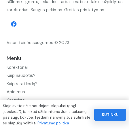
siūlome gruntu, skaidriu arba matiniu laku užpildytus
korektorius. Saugus pirkimas. Greitas pristatymas.
Visos teisės saugomos © 2023
Meniu
Korektoriai
Kaip naudotis?
Kaip rasti kodą?
Apie mus
Kontaktai
Šioje svetainėje naudojami slapukai (angl.
Privatumo politika
„cookies“), tam kad užtikrintume Jums teikiamų
SUTINKU
paslaugų kokybę. Tęsdami naršymą Jūs sutinkate
Pinigų ir prekių grąžinimo politika
su slapukų politika.
Privatumo politika
Paslaugų naudojimo sąlygos ir taisyklės