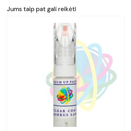
15ml.
Jums taip pat gali reikėti
AUDI,
A1,
Spalva
-
SPHAERENBLAU,
(Kodas
-
LX5X),
Metai:
2006-
2014