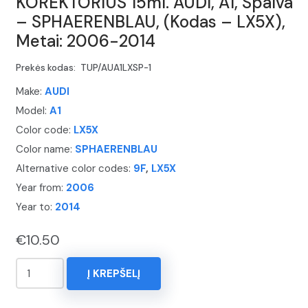
KOREKTORIUS 15ml. AUDI, A1, Spalva
– SPHAERENBLAU, (Kodas – LX5X),
Metai: 2006-2014
Prekės kodas:
TUP/AUA1LXSP-1
Make:
AUDI
Model:
A1
Color code:
LX5X
Color name:
SPHAERENBLAU
Alternative color codes:
9F
,
LX5X
Year from:
2006
Year to:
2014
€
10.50
produkto
Į KREPŠELĮ
kiekis:
KOREKTORIUS