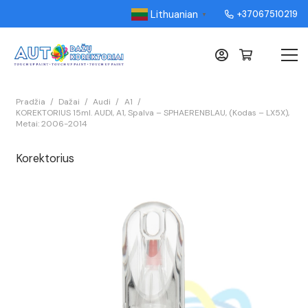
Lithuanian
+37067510219
▼
Pradžia
/
Dažai
/
Audi
/
A1
/
KOREKTORIUS 15ml. AUDI, A1, Spalva – SPHAERENBLAU, (Kodas – LX5X),
Metai: 2006-2014
Korektorius