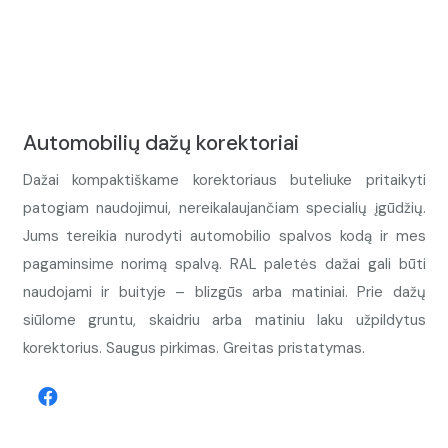
Automobilių dažų korektoriai
Dažai kompaktiškame korektoriaus buteliuke pritaikyti
patogiam naudojimui, nereikalaujančiam specialių įgūdžių.
Jums tereikia nurodyti automobilio spalvos kodą ir mes
pagaminsime norimą spalvą. RAL paletės dažai gali būti
naudojami ir buityje – blizgūs arba matiniai. Prie dažų
siūlome gruntu, skaidriu arba matiniu laku užpildytus
korektorius. Saugus pirkimas. Greitas pristatymas.