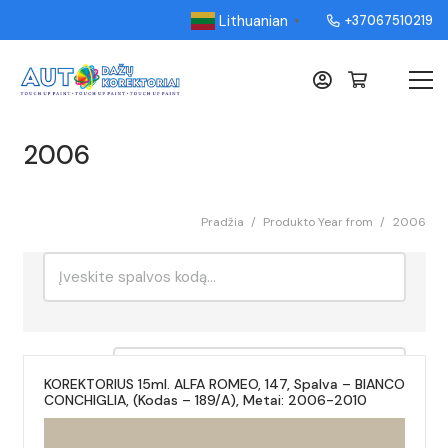
Lithuanian
+37067510219
▼
2006
Pradžia
/
Produkto Year from
/
2006
Ieškoti:
Rikiavimas
KOREKTORIUS 15ml. ALFA ROMEO, 147, Spalva – BIANCO
CONCHIGLIA, (Kodas – 189/A), Metai: 2006-2010