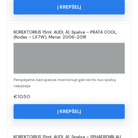
Į KREPŠELĮ
KOREKTORIUS 15ml. AUDI, A1, Spalva – PRATA COOL,
(Kodas – LX7W), Metai: 2006-2018
Perspėjame, kad spalvos monitoriuje gali skirtis nuo spalvų
realybėje.
€
10.50
Į KREPŠELĮ
KOREKTORIUS 15ml. AUDI, A1, Spalva – SPHAERENBLAU,