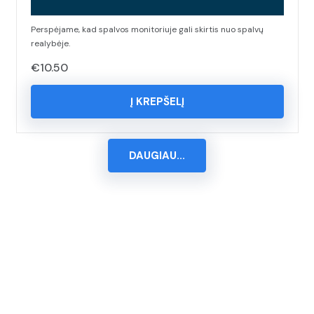
Perspėjame, kad spalvos monitoriuje gali skirtis nuo spalvų
realybėje.
€
10.50
Į KREPŠELĮ
DAUGIAU...