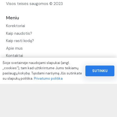
Visos teisės saugomos © 2023
Meniu
Korektoriai
Kaip naudotis?
Kaip rasti kodą?
Apie mus
Kontaktai
Šioje svetainėje naudojami slapukai (angl.
Privatumo politika
„cookies“), tam kad užtikrintume Jums teikiamų
SUTINKU
Pinigų ir prekių grąžinimo politika
paslaugų kokybę. Tęsdami naršymą Jūs sutinkate
su slapukų politika.
Privatumo politika
Paslaugų naudojimo sąlygos ir taisyklės
Rekvizitai
IVP kodas: 310104
Adresas: Alėjos g. 34 Kuršėnai