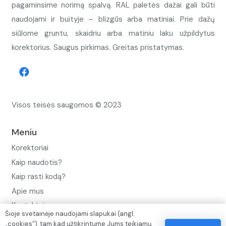
pagaminsime norimą spalvą. RAL paletės dažai gali būti
naudojami ir buityje – blizgūs arba matiniai. Prie dažų
siūlome gruntu, skaidriu arba matiniu laku užpildytus
korektorius. Saugus pirkimas. Greitas pristatymas.
Visos teisės saugomos © 2023
Meniu
Korektoriai
Kaip naudotis?
Kaip rasti kodą?
Apie mus
Kontaktai
Šioje svetainėje naudojami slapukai (angl.
„cookies“), tam kad užtikrintume Jums teikiamų
Privatumo politika