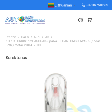
Lithuanian
+37067510219
▼
Pradžia
/
Dažai
/
Audi
/
A5
/
KOREKTORIUS 15ml. AUDI, A5, Spalva – PHANTOMSCHWARZ, (Kodas –
LZ9Y), Metai: 2004-2018
Korektorius