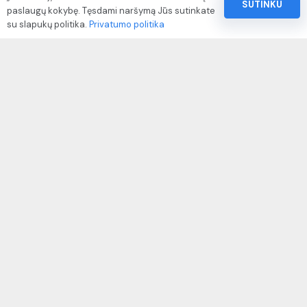
SUTINKU
paslaugų kokybę. Tęsdami naršymą Jūs sutinkate
Pinigų ir prekių grąžinimo politika
su slapukų politika.
Privatumo politika
Paslaugų naudojimo sąlygos ir taisyklės
Rekvizitai
IVP kodas: 310104
Adresas: Alėjos g. 34 Kuršėnai
El.paštas: info@autodazukorektoriai.lt
Mob.telefonas: +370 67500321