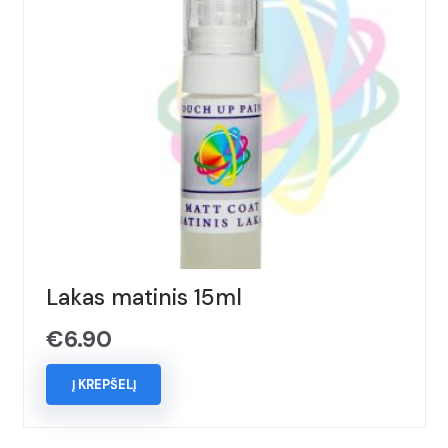
Lakas matinis 15ml
€
6.90
Į KREPŠELĮ