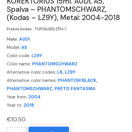
KOREKTORIUS 15ml. AUDI, A5,
Spalva – PHANTOMSCHWARZ,
(Kodas – LZ9Y), Metai: 2004-2018
Prekės kodas:
TUP/AUA5LZPH-1
Make:
AUDI
Model:
A5
Color code:
LZ9Y
Color name:
PHANTOMSCHWARZ
Alternative color codes:
L8
,
LZ9Y
Alternative color names:
PHANTOM BLACK
,
PHANTOMSCHWARZ
,
PRETO FANTASMA
Year from:
2004
Year to:
2018
€
10.50
produkto