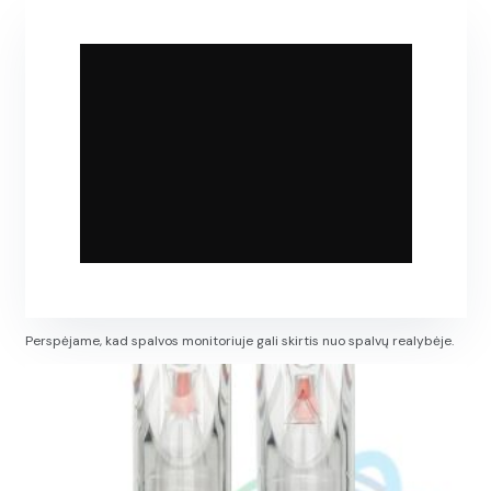
Perspėjame, kad spalvos monitoriuje gali skirtis nuo spalvų realybėje.