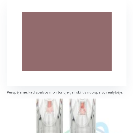
Perspėjame, kad spalvos monitoriuje gali skirtis nuo spalvų realybėje.