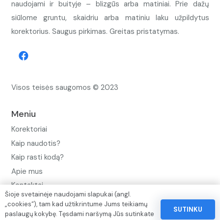
naudojami ir buityje – blizgūs arba matiniai. Prie dažų
siūlome gruntu, skaidriu arba matiniu laku užpildytus
korektorius. Saugus pirkimas. Greitas pristatymas.
Visos teisės saugomos © 2023
Meniu
Korektoriai
Kaip naudotis?
Kaip rasti kodą?
Apie mus
Kontaktai
Šioje svetainėje naudojami slapukai (angl.
Privatumo politika
„cookies“), tam kad užtikrintume Jums teikiamų
SUTINKU
paslaugų kokybę. Tęsdami naršymą Jūs sutinkate
Pinigų ir prekių grąžinimo politika