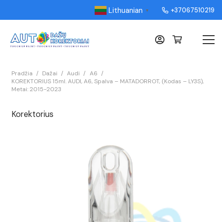
Lithuanian
+37067510219
▼
Pradžia
/
Dažai
/
Audi
/
A6
/
KOREKTORIUS 15ml. AUDI, A6, Spalva – MATADORROT, (Kodas – LY3S),
Metai: 2015-2023
Korektorius