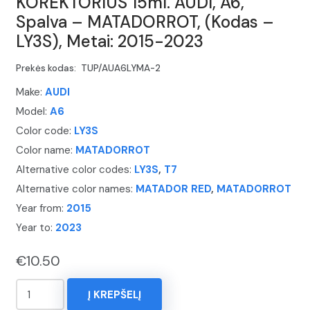
KOREKTORIUS 15ml. AUDI, A6,
Spalva – MATADORROT, (Kodas –
LY3S), Metai: 2015-2023
Prekės kodas:
TUP/AUA6LYMA-2
Make:
AUDI
Model:
A6
Color code:
LY3S
Color name:
MATADORROT
Alternative color codes:
LY3S
,
T7
Alternative color names:
MATADOR RED
,
MATADORROT
Year from:
2015
Year to:
2023
€
10.50
produkto
Į KREPŠELĮ
kiekis: