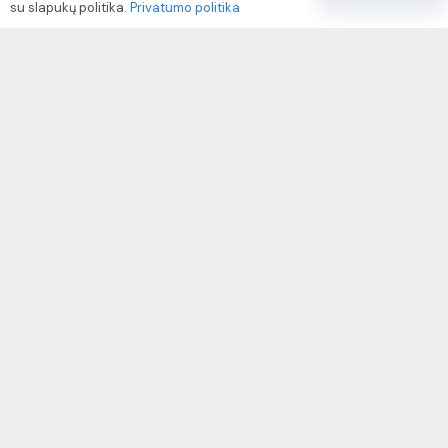
su slapukų politika.
Privatumo politika
Paslaugų naudojimo sąlygos ir taisyklės
Rekvizitai
IVP kodas: 310104
Adresas: Alėjos g. 34 Kuršėnai
El.paštas: info@autodazukorektoriai.lt
Mob.telefonas: +370 67500321