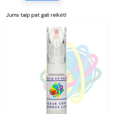
KOREKTORIUS
15ml.
Jums taip pat gali reikėti
AUDI,
A6,
Spalva
-
MATADORROT,
(Kodas
-
LY3S),
Metai:
2015-
2023