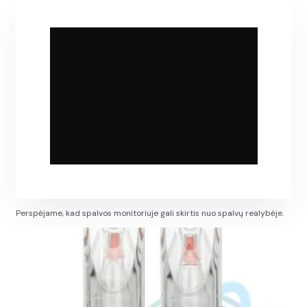
Perspėjame, kad spalvos monitoriuje gali skirtis nuo spalvų realybėje.