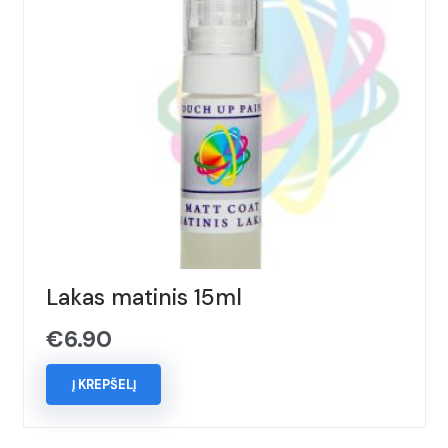
Lakas matinis 15ml
€
6.90
Į KREPŠELĮ