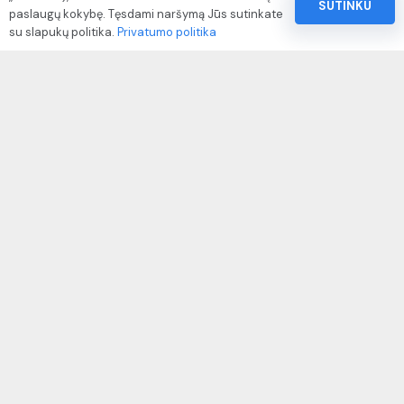
SUTINKU
paslaugų kokybę. Tęsdami naršymą Jūs sutinkate
Pinigų ir prekių grąžinimo politika
su slapukų politika.
Privatumo politika
Paslaugų naudojimo sąlygos ir taisyklės
Rekvizitai
IVP kodas: 310104
Adresas: Alėjos g. 34 Kuršėnai
El.paštas: info@autodazukorektoriai.lt
Mob.telefonas: +370 67500321