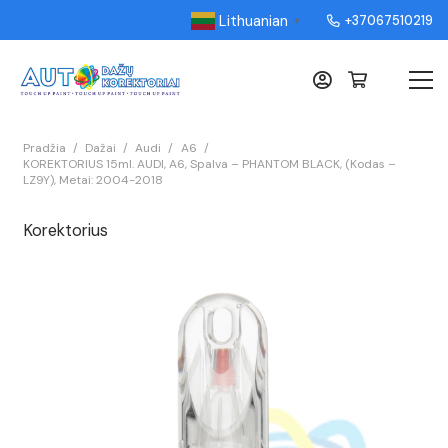
Lithuanian
+37067510219
▼
Pradžia
/
Dažai
/
Audi
/
A6
/
KOREKTORIUS 15ml. AUDI, A6, Spalva – PHANTOM BLACK, (Kodas –
LZ9Y), Metai: 2004-2018
Korektorius