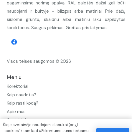
pagaminsime norimą spalvą. RAL paletės dažai gali būti
naudojami ir buityje – blizgūs arba matiniai. Prie dažų
siūlome gruntu, skaidriu arba matiniu laku užpildytus
korektorius. Saugus pirkimas. Greitas pristatymas.
Visos teisės saugomos © 2023
Meniu
Korektoriai
Kaip naudotis?
Kaip rasti kodą?
Apie mus
Kontaktai
Šioje svetainėje naudojami slapukai (angl.
„cookies“), tam kad užtikrintume Jums teikiamų
Privatumo politika