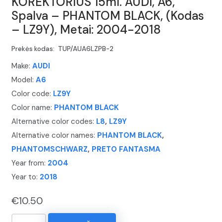
KOREKTORIUS 15ml. AUDI, A6,
Spalva – PHANTOM BLACK, (Kodas
– LZ9Y), Metai: 2004-2018
Prekės kodas:
TUP/AUA6LZPB-2
Make:
AUDI
Model:
A6
Color code:
LZ9Y
Color name:
PHANTOM BLACK
Alternative color codes:
L8
,
LZ9Y
Alternative color names:
PHANTOM BLACK
,
PHANTOMSCHWARZ
,
PRETO FANTASMA
Year from:
2004
Year to:
2018
€
10.50
produkto