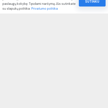
SUTINKU
paslaugų kokybę. Tęsdami naršymą Jūs sutinkate
Pinigų ir prekių grąžinimo politika
su slapukų politika.
Privatumo politika
Paslaugų naudojimo sąlygos ir taisyklės
Rekvizitai
IVP kodas: 310104
Adresas: Alėjos g. 34 Kuršėnai
El.paštas: info@autodazukorektoriai.lt
Mob.telefonas: +370 67500321