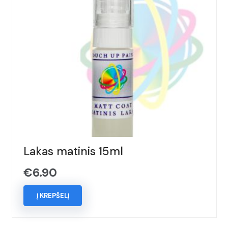
Lakas matinis 15ml
€
6.90
Į KREPŠELĮ