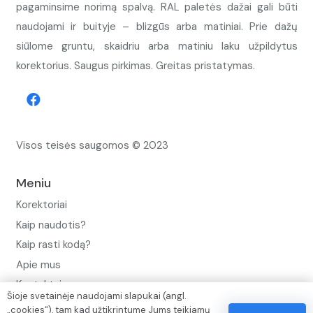
pagaminsime norimą spalvą. RAL paletės dažai gali būti
naudojami ir buityje – blizgūs arba matiniai. Prie dažų
siūlome gruntu, skaidriu arba matiniu laku užpildytus
korektorius. Saugus pirkimas. Greitas pristatymas.
Visos teisės saugomos © 2023
Meniu
Korektoriai
Kaip naudotis?
Kaip rasti kodą?
Apie mus
Kontaktai
Šioje svetainėje naudojami slapukai (angl.
„cookies“), tam kad užtikrintume Jums teikiamų
Privatumo politika