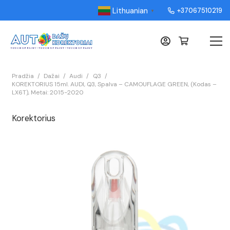
Lithuanian
+37067510219
▼
Pradžia
/
Dažai
/
Audi
/
Q3
/
KOREKTORIUS 15ml. AUDI, Q3, Spalva – CAMOUFLAGE GREEN, (Kodas –
LX6T), Metai: 2015-2020
Korektorius