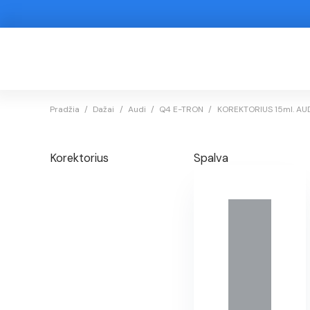
Pradžia
/
Dažai
/
Audi
/
Q4 E-TRON
/
KOREKTORIUS 15ml. AUDI
Korektorius
Spalva