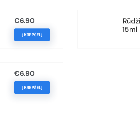
-
FLORETTSILBER,
€
6.90
Rūdži
(Kodas
15ml
-
Į KREPŠELĮ
LZ7G),
Metai:
2013-
2023
€
6.90
Į KREPŠELĮ