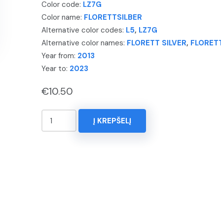
Color code:
LZ7G
Color name:
FLORETTSILBER
Alternative color codes:
L5
,
LZ7G
Alternative color names:
FLORETT SILVER
,
FLORET
Year from:
2013
Year to:
2023
€
10.50
produkto
Į KREPŠELĮ
kiekis:
KOREKTORIUS
15ml.
AUDI,
Q4
E-
TRON,
Spalva