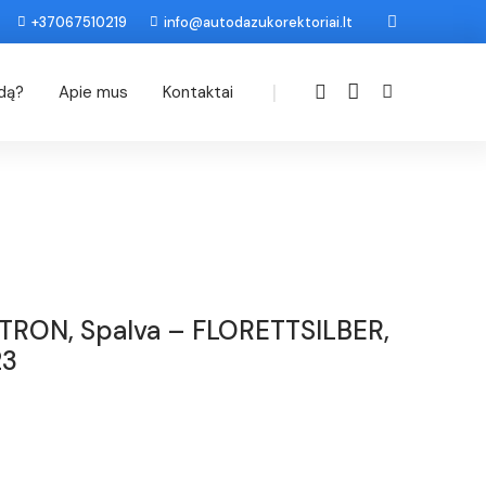
+37067510219
info@autodazukorektoriai.lt
|
odą?
Apie mus
Kontaktai
TRON, Spalva – FLORETTSILBER,
23