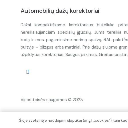
Automobilių dažų korektoriai
Dažai kompaktiškame korektoriaus buteliuke prita
nereikalaujančiam specialių įgūdžių. Jums tereikia n
kodą ir mes pagaminsime norimą spalvą. RAL paletės d
buityje – blizgūs arba matiniai. Prie dažų siūlome grunt
užpildytus korektorius. Saugus pirkimas. Greitas prista
Visos teisės saugomos © 2023
Šioje svetainėje naudojami slapukai (angl. „cookies“), tam ka