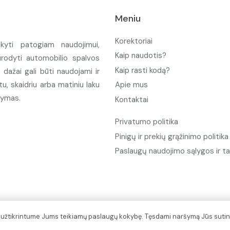
Meniu
Korektoriai
ikyti patogiam naudojimui,
Kaip naudotis?
urodyti automobilio spalvos
Kaip rasti kodą?
ažai gali būti naudojami ir
u, skaidriu arba matiniu laku
Apie mus
tymas.
Kontaktai
Privatumo politika
Pinigų ir prekių grąžinimo politika
Paslaugų naudojimo sąlygos ir ta
d užtikrintume Jums teikiamų paslaugų kokybę. Tęsdami naršymą Jūs sutin