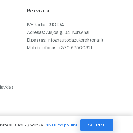
Rekvizitai
IVP kodas: 310104
Adresas: Alėjos g. 34 Kuršėnai
El.paštas: info@autodazukorektoriai.lt
Mob.telefonas: +370 67500321
isyklės
kate su slapukų politika.
Privatumo politika
SUTINKU