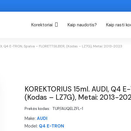
Korektoriai
Kaip naudotis?
Kaip rasti k
, Q4 E-TRON, Spalva – FLORETTSILBER, (Kodas – LZ7G), Metai: 2013-2023
KOREKTORIUS 15ml. AUDI, Q4 E-
(Kodas – LZ7G), Metai: 2013-20
Prekės kodas:
TUP/AUQELZFL-1
Make:
AUDI
Model:
Q4 E-TRON