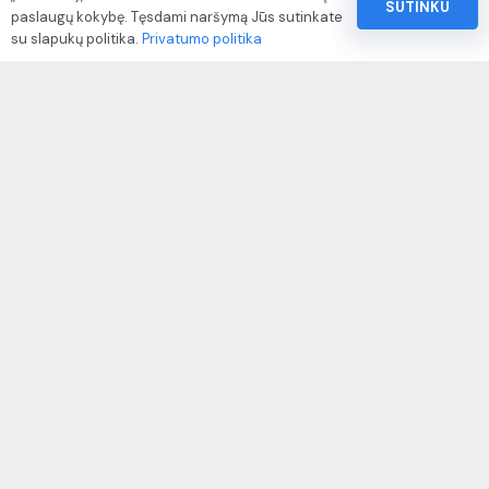
SUTINKU
paslaugų kokybę. Tęsdami naršymą Jūs sutinkate
Pinigų ir prekių grąžinimo politika
su slapukų politika.
Privatumo politika
Paslaugų naudojimo sąlygos ir taisyklės
Rekvizitai
IVP kodas: 310104
Adresas: Alėjos g. 34 Kuršėnai
El.paštas: info@autodazukorektoriai.lt
Mob.telefonas: +370 67500321