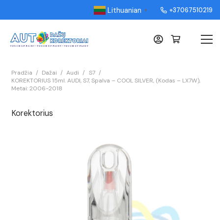
Lithuanian
+37067510219
▼
Pradžia
/
Dažai
/
Audi
/
S7
/
KOREKTORIUS 15ml. AUDI, S7, Spalva – COOL SILVER, (Kodas – LX7W),
Metai: 2006-2018
Korektorius