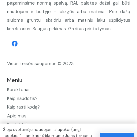
pagaminsime norimą spalvą. RAL paletės dažai gali būti
naudojami ir buityje – blizgūs arba matiniai. Prie dažų
siūlome gruntu, skaidriu arba matiniu laku užpildytus
korektorius. Saugus pirkimas. Greitas pristatymas.
Visos teisės saugomos © 2023
Meniu
Korektoriai
Kaip naudotis?
Kaip rasti kodą?
Apie mus
Kontaktai
Šioje svetainėje naudojami slapukai (angl.
„cookies“), tam kad užtikrintume Jums teikiamų
Privatumo politika