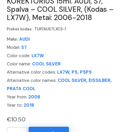
KOREKTORIUS 15ml. AUDI, S7,
Spalva – COOL SILVER, (Kodas –
LX7W), Metai: 2006-2018
Prekės kodas:
TUP/AUS7LXCS-1
Make:
AUDI
Model:
S7
Color code:
LX7W
Color name:
COOL SILVER
Alternative color codes:
LX7W
,
P5
,
P5P5
Alternative color names:
COOL SILVER
,
EISSILBER
,
PRATA COOL
Year from:
2006
Year to:
2018
€
10.50
produkto