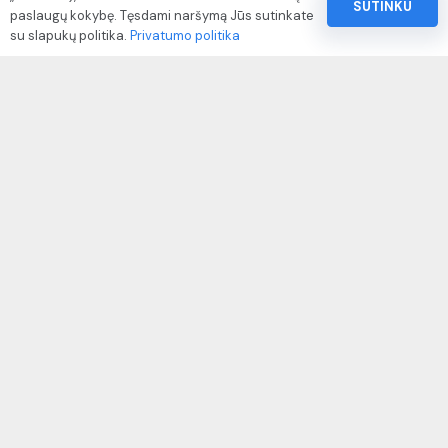
SUTINKU
paslaugų kokybę. Tęsdami naršymą Jūs sutinkate
Pinigų ir prekių grąžinimo politika
su slapukų politika.
Privatumo politika
Paslaugų naudojimo sąlygos ir taisyklės
Rekvizitai
IVP kodas: 310104
Adresas: Alėjos g. 34 Kuršėnai
El.paštas: info@autodazukorektoriai.lt
Mob.telefonas: +370 67500321