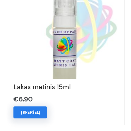
Lakas matinis 15ml
€
6.90
Į KREPŠELĮ