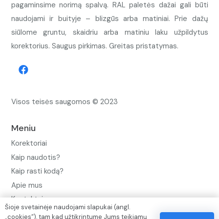
pagaminsime norimą spalvą. RAL paletės dažai gali būti
naudojami ir buityje – blizgūs arba matiniai. Prie dažų
siūlome gruntu, skaidriu arba matiniu laku užpildytus
korektorius. Saugus pirkimas. Greitas pristatymas.
Visos teisės saugomos © 2023
Meniu
Korektoriai
Kaip naudotis?
Kaip rasti kodą?
Apie mus
Kontaktai
Šioje svetainėje naudojami slapukai (angl.
„cookies“), tam kad užtikrintume Jums teikiamų
Privatumo politika