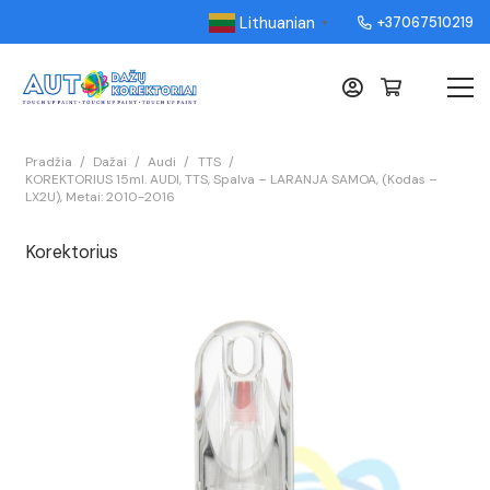
Lithuanian
+37067510219
▼
Pradžia
/
Dažai
/
Audi
/
TTS
/
KOREKTORIUS 15ml. AUDI, TTS, Spalva – LARANJA SAMOA, (Kodas –
LX2U), Metai: 2010-2016
Korektorius