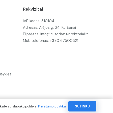
Rekvizitai
IVP kodas: 310104
Adresas: Alėjos g. 34 Kuršėnai
El.paštas: info@autodazukorektoriai.lt
Mob.telefonas: +370 67500321
isyklės
kate su slapukų politika.
Privatumo politika
SUTINKU