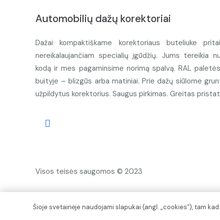
Automobilių dažų korektoriai
Dažai kompaktiškame korektoriaus buteliuke prita
nereikalaujančiam specialių įgūdžių. Jums tereikia n
kodą ir mes pagaminsime norimą spalvą. RAL paletės d
buityje – blizgūs arba matiniai. Prie dažų siūlome grunt
užpildytus korektorius. Saugus pirkimas. Greitas prista
Visos teisės saugomos © 2023
Šioje svetainėje naudojami slapukai (angl. „cookies“), tam ka