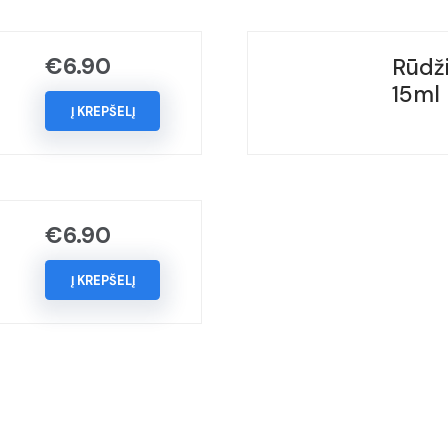
(Kodas
-
LX7V),
€
6.90
Rūdži
Metai:
15ml
2008-
Į KREPŠELĮ
2014
€
6.90
Į KREPŠELĮ