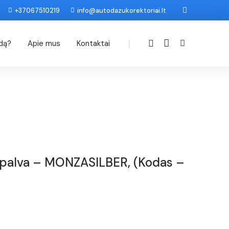
+37067510219
info@autodazukorektoriai.lt
|
odą?
Apie mus
Kontaktai
Spalva – MONZASILBER, (Kodas –