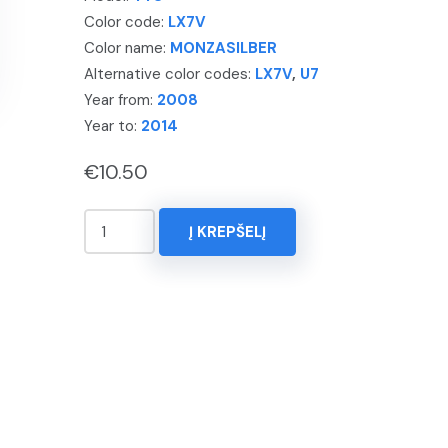
Color code:
LX7V
Color name:
MONZASILBER
Alternative color codes:
LX7V
,
U7
Year from:
2008
Year to:
2014
€
10.50
produkto
Į KREPŠELĮ
kiekis:
KOREKTORIUS
15ml.
AUDI,
TTS,
Spalva
-
MONZASILBER,