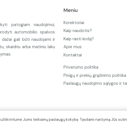
Meniu
Korektoriai
ikyti patogiam naudojimui,
Kaip naudotis?
urodyti automobilio spalvos
Kaip rasti kodą?
ažai gali būti naudojami ir
u, skaidriu arba matiniu laku
Apie mus
tymas.
Kontaktai
Privatumo politika
Pinigų ir prekių grąžinimo politika
Paslaugų naudojimo sąlygos ir ta
d užtikrintume Jums teikiamų paslaugų kokybę. Tęsdami naršymą Jūs sutin