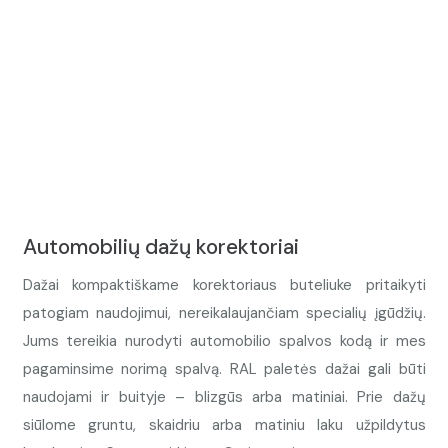
Automobilių dažų korektoriai
Dažai kompaktiškame korektoriaus buteliuke pritaikyti
patogiam naudojimui, nereikalaujančiam specialių įgūdžių.
Jums tereikia nurodyti automobilio spalvos kodą ir mes
pagaminsime norimą spalvą. RAL paletės dažai gali būti
naudojami ir buityje – blizgūs arba matiniai. Prie dažų
siūlome gruntu, skaidriu arba matiniu laku užpildytus