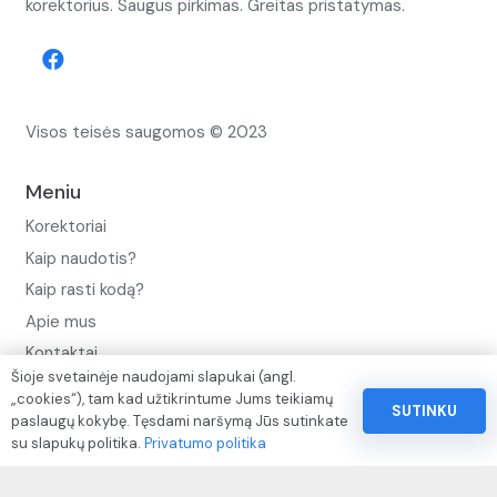
korektorius. Saugus pirkimas. Greitas pristatymas.
Visos teisės saugomos © 2023
Meniu
Korektoriai
Kaip naudotis?
Kaip rasti kodą?
Apie mus
Kontaktai
Šioje svetainėje naudojami slapukai (angl.
Privatumo politika
„cookies“), tam kad užtikrintume Jums teikiamų
SUTINKU
paslaugų kokybę. Tęsdami naršymą Jūs sutinkate
Pinigų ir prekių grąžinimo politika
su slapukų politika.
Privatumo politika
Paslaugų naudojimo sąlygos ir taisyklės