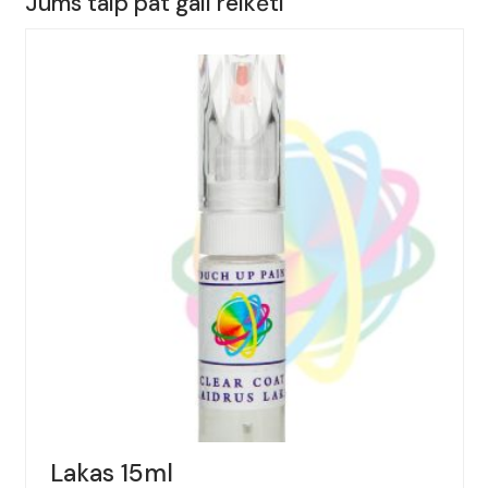
Jums taip pat gali reikėti
AUDI,
TTS,
Spalva
-
ZITRUSGELB,
(Kodas
-
LY1G),
Metai:
2002-
2005
Lakas 15ml