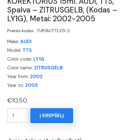
KOREKTORIUS 15ml. AUDI, TTS,
Spalva – ZITRUSGELB, (Kodas –
LY1G), Metai: 2002-2005
Prekės kodas:
TUP/AUTTLYZI-2
Make:
AUDI
Model:
TTS
Color code:
LY1G
Color name:
ZITRUSGELB
Year from:
2002
Year to:
2005
€
10.50
produkto
Į KREPŠELĮ
kiekis:
KOREKTORIUS
15ml.