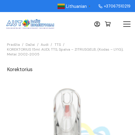
Lithuanian
+37067510219
▼
Pradžia
/
Dažai
/
Audi
/
TTS
/
KOREKTORIUS 15ml. AUDI, TTS, Spalva – ZITRUSGELB, (Kodas – LY1G),
Metai: 2002-2005
Korektorius