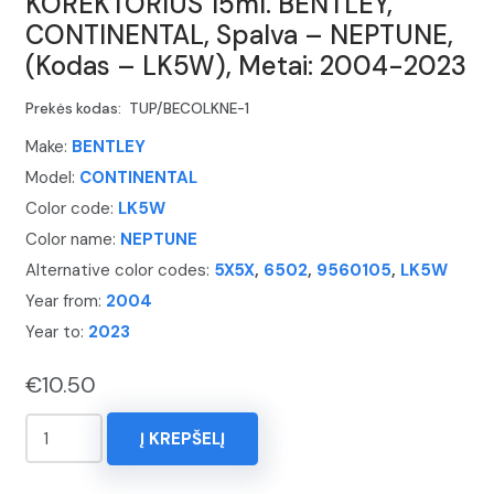
KOREKTORIUS 15ml. BENTLEY,
CONTINENTAL, Spalva – NEPTUNE,
(Kodas – LK5W), Metai: 2004-2023
Prekės kodas:
TUP/BECOLKNE-1
Make:
BENTLEY
Model:
CONTINENTAL
Color code:
LK5W
Color name:
NEPTUNE
Alternative color codes:
5X5X
,
6502
,
9560105
,
LK5W
Year from:
2004
Year to:
2023
€
10.50
produkto
Į KREPŠELĮ
kiekis:
KOREKTORIUS