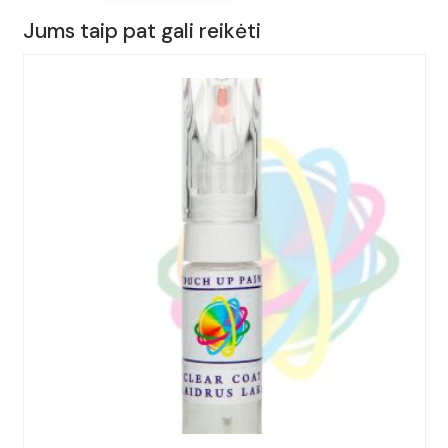
15ml.
Jums taip pat gali reikėti
BENTLEY,
CONTINENTAL,
Spalva
-
NEPTUNE,
(Kodas
-
LK5W),
Metai:
2004-
2023