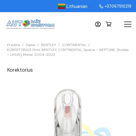
Lithuanian
+37067510219
▼
Pradžia
/
Dažai
/
BENTLEY
/
CONTINENTAL
/
KOREKTORIUS 15ml. BENTLEY, CONTINENTAL, Spalva – NEPTUNE, (Kodas
– LK5W), Metai: 2004-2023
Korektorius