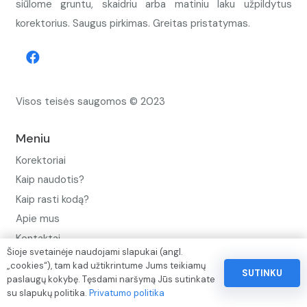
siūlome gruntu, skaidriu arba matiniu laku užpildytus
korektorius. Saugus pirkimas. Greitas pristatymas.
Visos teisės saugomos © 2023
Meniu
Korektoriai
Kaip naudotis?
Kaip rasti kodą?
Apie mus
Kontaktai
Šioje svetainėje naudojami slapukai (angl.
Privatumo politika
„cookies“), tam kad užtikrintume Jums teikiamų
SUTINKU
paslaugų kokybę. Tęsdami naršymą Jūs sutinkate
Pinigų ir prekių grąžinimo politika
su slapukų politika.
Privatumo politika
Paslaugų naudojimo sąlygos ir taisyklės