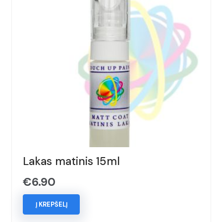
Lakas matinis 15ml
€
6.90
Į KREPŠELĮ