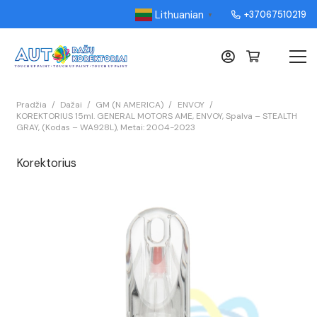
Lithuanian
+37067510219
▼
Pradžia
/
Dažai
/
GM (N AMERICA)
/
ENVOY
/
KOREKTORIUS 15ml. GENERAL MOTORS AME, ENVOY, Spalva – STEALTH
GRAY, (Kodas – WA928L), Metai: 2004-2023
Korektorius