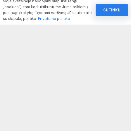
Šioje svetainėje naudojami slapukai (angl.
„cookies“), tam kad užtikrintume Jums teikiamų
Privatumo politika
SUTINKU
paslaugų kokybę. Tęsdami naršymą Jūs sutinkate
Pinigų ir prekių grąžinimo politika
su slapukų politika.
Privatumo politika
Paslaugų naudojimo sąlygos ir taisyklės
Rekvizitai
IVP kodas: 310104
Adresas: Alėjos g. 34 Kuršėnai
El.paštas: info@autodazukorektoriai.lt
Mob.telefonas: +370 67500321