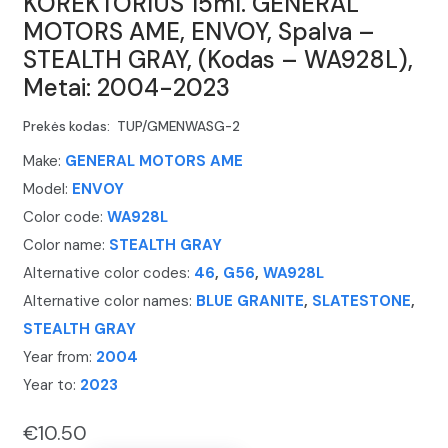
KOREKTORIUS 15ml. GENERAL
MOTORS AME, ENVOY, Spalva –
STEALTH GRAY, (Kodas – WA928L),
Metai: 2004-2023
Prekės kodas:
TUP/GMENWASG-2
Make:
GENERAL MOTORS AME
Model:
ENVOY
Color code:
WA928L
Color name:
STEALTH GRAY
Alternative color codes:
46
,
G56
,
WA928L
Alternative color names:
BLUE GRANITE
,
SLATESTONE
,
STEALTH GRAY
Year from:
2004
Year to:
2023
€
10.50