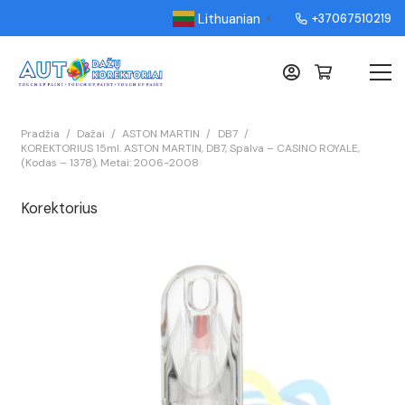
Lithuanian
+37067510219
▼
Pradžia
/
Dažai
/
ASTON MARTIN
/
DB7
/
KOREKTORIUS 15ml. ASTON MARTIN, DB7, Spalva – CASINO ROYALE,
(Kodas – 1378), Metai: 2006-2008
Korektorius