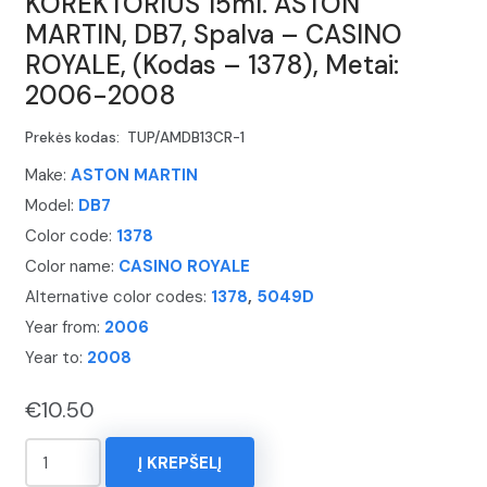
KOREKTORIUS 15ml. ASTON
MARTIN, DB7, Spalva – CASINO
ROYALE, (Kodas – 1378), Metai:
2006-2008
Prekės kodas:
TUP/AMDB13CR-1
Make:
ASTON MARTIN
Model:
DB7
Color code:
1378
Color name:
CASINO ROYALE
Alternative color codes:
1378
,
5049D
Year from:
2006
Year to:
2008
€
10.50
produkto
Į KREPŠELĮ
kiekis: