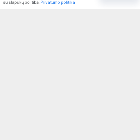
su slapukų politika.
Privatumo politika
Paslaugų naudojimo sąlygos ir taisyklės
Rekvizitai
IVP kodas: 310104
Adresas: Alėjos g. 34 Kuršėnai
El.paštas: info@autodazukorektoriai.lt
Mob.telefonas: +370 67500321