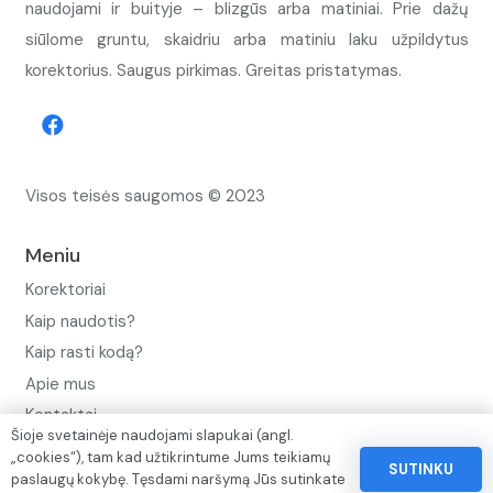
naudojami ir buityje – blizgūs arba matiniai. Prie dažų
siūlome gruntu, skaidriu arba matiniu laku užpildytus
korektorius. Saugus pirkimas. Greitas pristatymas.
Visos teisės saugomos © 2023
Meniu
Korektoriai
Kaip naudotis?
Kaip rasti kodą?
Apie mus
Kontaktai
Šioje svetainėje naudojami slapukai (angl.
Privatumo politika
„cookies“), tam kad užtikrintume Jums teikiamų
SUTINKU
paslaugų kokybę. Tęsdami naršymą Jūs sutinkate
Pinigų ir prekių grąžinimo politika