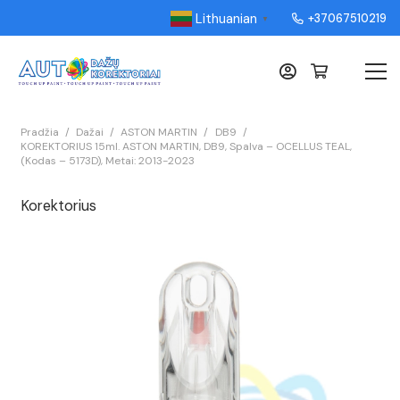
Lithuanian
+37067510219
▼
Pradžia
/
Dažai
/
ASTON MARTIN
/
DB9
/
KOREKTORIUS 15ml. ASTON MARTIN, DB9, Spalva – OCELLUS TEAL,
(Kodas – 5173D), Metai: 2013-2023
Korektorius