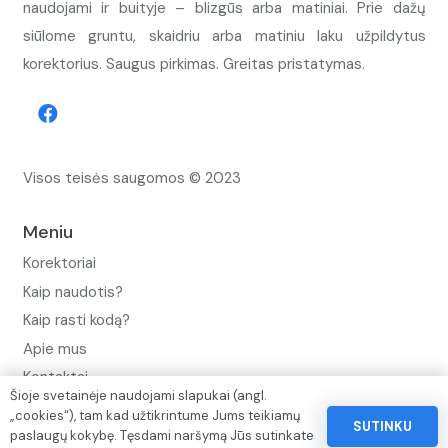
naudojami ir buityje – blizgūs arba matiniai. Prie dažų
siūlome gruntu, skaidriu arba matiniu laku užpildytus
korektorius. Saugus pirkimas. Greitas pristatymas.
Visos teisės saugomos © 2023
Meniu
Korektoriai
Kaip naudotis?
Kaip rasti kodą?
Apie mus
Kontaktai
Šioje svetainėje naudojami slapukai (angl.
Privatumo politika
„cookies“), tam kad užtikrintume Jums teikiamų
SUTINKU
paslaugų kokybę. Tęsdami naršymą Jūs sutinkate
Pinigų ir prekių grąžinimo politika