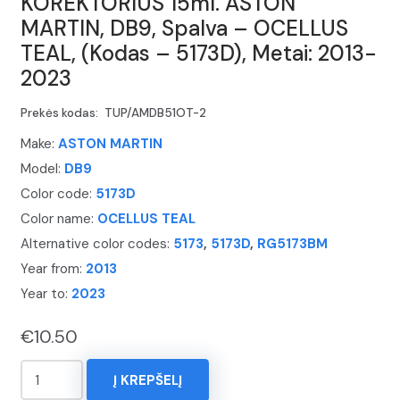
KOREKTORIUS 15ml. ASTON
MARTIN, DB9, Spalva – OCELLUS
TEAL, (Kodas – 5173D), Metai: 2013-
2023
Prekės kodas:
TUP/AMDB51OT-2
Make:
ASTON MARTIN
Model:
DB9
Color code:
5173D
Color name:
OCELLUS TEAL
Alternative color codes:
5173
,
5173D
,
RG5173BM
Year from:
2013
Year to:
2023
€
10.50
produkto
Į KREPŠELĮ
kiekis: