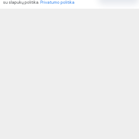
su slapukų politika.
Privatumo politika
Paslaugų naudojimo sąlygos ir taisyklės
Rekvizitai
IVP kodas: 310104
Adresas: Alėjos g. 34 Kuršėnai
El.paštas: info@autodazukorektoriai.lt
Mob.telefonas: +370 67500321