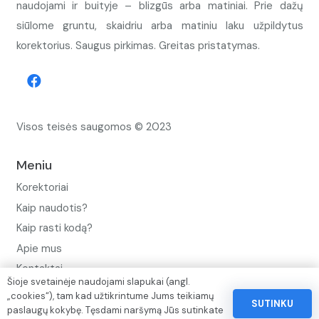
naudojami ir buityje – blizgūs arba matiniai. Prie dažų
siūlome gruntu, skaidriu arba matiniu laku užpildytus
korektorius. Saugus pirkimas. Greitas pristatymas.
Visos teisės saugomos © 2023
Meniu
Korektoriai
Kaip naudotis?
Kaip rasti kodą?
Apie mus
Kontaktai
Šioje svetainėje naudojami slapukai (angl.
Privatumo politika
„cookies“), tam kad užtikrintume Jums teikiamų
SUTINKU
paslaugų kokybę. Tęsdami naršymą Jūs sutinkate
Pinigų ir prekių grąžinimo politika