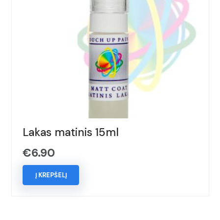
Lakas matinis 15ml
€
6.90
Į KREPŠELĮ