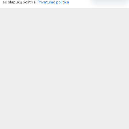
su slapukų politika.
Privatumo politika
Paslaugų naudojimo sąlygos ir taisyklės
Rekvizitai
IVP kodas: 310104
Adresas: Alėjos g. 34 Kuršėnai
El.paštas: info@autodazukorektoriai.lt
Mob.telefonas: +370 67500321