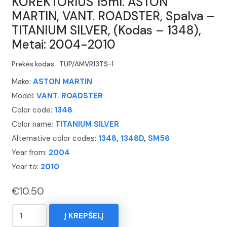
KOREKTORIUS 15ml. ASTON
MARTIN, VANT. ROADSTER, Spalva –
TITANIUM SILVER, (Kodas – 1348),
Metai: 2004-2010
Prekės kodas:
TUP/AMVR13TS-1
Make:
ASTON MARTIN
Model:
VANT. ROADSTER
Color code:
1348
Color name:
TITANIUM SILVER
Alternative color codes:
1348
,
1348D
,
SM56
Year from:
2004
Year to:
2010
€
10.50
produkto
Į KREPŠELĮ
kiekis: