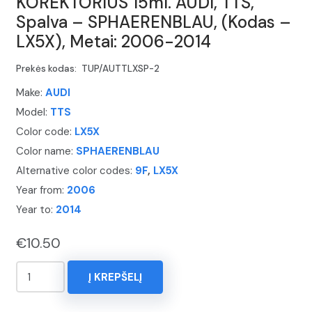
KOREKTORIUS 15ml. AUDI, TTS,
Spalva – SPHAERENBLAU, (Kodas –
LX5X), Metai: 2006-2014
Prekės kodas:
TUP/AUTTLXSP-2
Make:
AUDI
Model:
TTS
Color code:
LX5X
Color name:
SPHAERENBLAU
Alternative color codes:
9F
,
LX5X
Year from:
2006
Year to:
2014
€
10.50
produkto
Į KREPŠELĮ
kiekis:
KOREKTORIUS