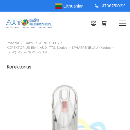
Lithuanian
+37067510219
▼
Pradžia
/
Dažai
/
Audi
/
TTS
/
KOREKTORIUS 15ml. AUDI, TTS, Spalva – SPHAERENBLAU, (Kodas –
LX5X), Metai: 2006-2014
Korektorius