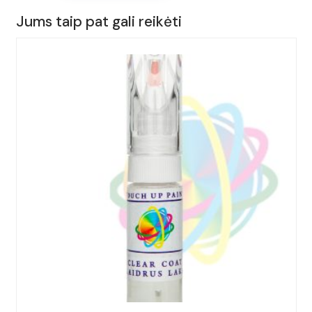
15ml.
Jums taip pat gali reikėti
AUDI,
TTS,
Spalva
-
SPHAERENBLAU,
(Kodas
-
LX5X),
Metai:
2006-
2014