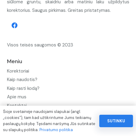
siūlome gruntu, skaidriu arba matiniu laku užpildytus
korektorius. Saugus pirkimas. Greitas pristatymas.
Visos teisės saugomos © 2023
Meniu
Korektoriai
Kaip naudotis?
Kaip rasti kodą?
Apie mus
Kontaktai
Šioje svetainėje naudojami slapukai (angl.
Privatumo politika
„cookies“), tam kad užtikrintume Jums teikiamų
SUTINKU
paslaugų kokybę. Tęsdami naršymą Jūs sutinkate
Pinigų ir prekių grąžinimo politika
su slapukų politika.
Privatumo politika
Paslaugų naudojimo sąlygos ir taisyklės